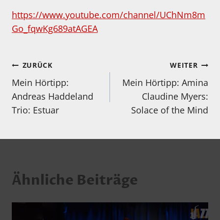
https://www.youtube.com/channel/UChNm8m
Go_fqwKg689atAGEA
Beitragsnavigation
ZURÜCK
WEITER
Mein Hörtipp:
Mein Hörtipp: Amina
Andreas Haddeland
Claudine Myers:
Trio: Estuar
Solace of the Mind
Ähnliche Beiträge