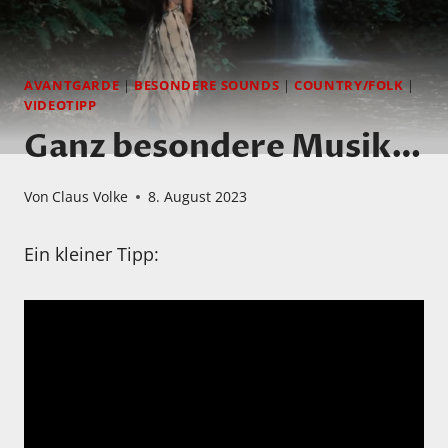
AVANTGARDE
|
BESONDERE SOUNDS
|
COUNTRY/FOLK
|
VIDEOTIPP
Ganz besondere Musik…
Von
Claus Volke
8. August 2023
Ein kleiner Tipp: