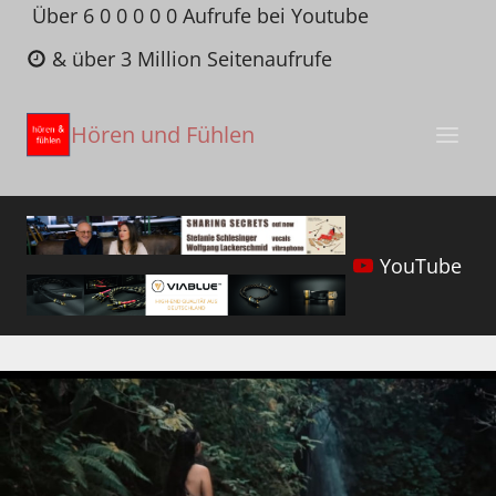
Zum
Über 6 0 0 0 0 0 Aufrufe bei Youtube
Inhalt
& über 3 Million Seitenaufrufe
springen
Hören und Fühlen
YouTube