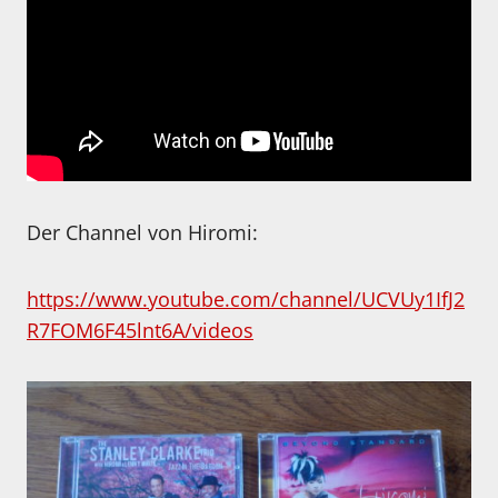
Der Channel von Hiromi:
https://www.youtube.com/channel/UCVUy1IfJ2
R7FOM6F45lnt6A/videos