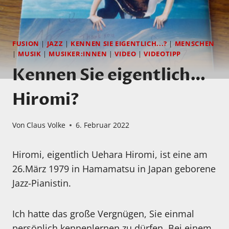
FUSION
|
JAZZ
|
KENNEN SIE EIGENTLICH...?
|
MENSCHEN
|
MUSIK
|
MUSIKER:INNEN
|
VIDEO
|
VIDEOTIPP
Kennen Sie eigentlich…
Hiromi?
Von
Claus Volke
6. Februar 2022
Hiromi, eigentlich Uehara Hiromi, ist eine am
26.März 1979 in Hamamatsu in Japan geborene
Jazz-Pianistin.
Ich hatte das große Vergnügen, Sie einmal
persönlich kennenlernen zu dürfen. Bei einem