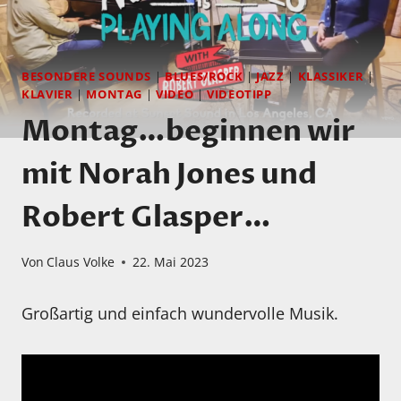
BESONDERE SOUNDS
|
BLUES/ROCK
|
JAZZ
|
KLASSIKER
|
KLAVIER
|
MONTAG
|
VIDEO
|
VIDEOTIPP
Montag…beginnen wir
mit Norah Jones und
Robert Glasper…
Von
Claus Volke
22. Mai 2023
Großartig und einfach wundervolle Musik.