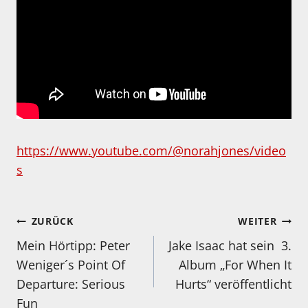
https://www.youtube.com/@norahjones/video
s
Beitragsnavigation
ZURÜCK
WEITER
Mein Hörtipp: Peter
Jake Isaac hat sein 3.
Weniger´s Point Of
Album „For When It
Departure: Serious
Hurts“ veröffentlicht
Fun