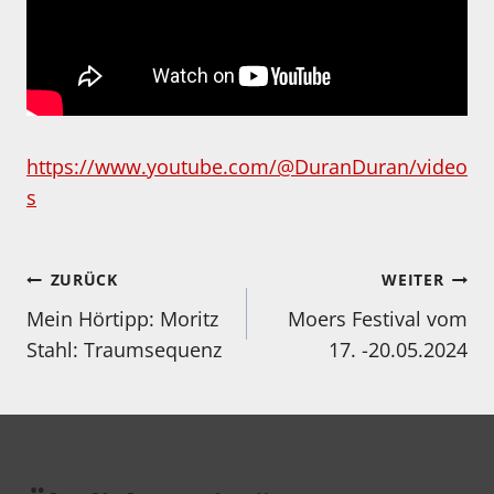
https://www.youtube.com/@DuranDuran/video
s
Beitragsnavigation
ZURÜCK
WEITER
Mein Hörtipp: Moritz
Moers Festival vom
Stahl: Traumsequenz
17. -20.05.2024