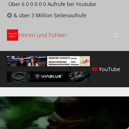
Zum
Über 6 0 0 0 0 0 Aufrufe bei Youtube
Inhalt
& über 3 Million Seitenaufrufe
springen
Hören und Fühlen
YouTube