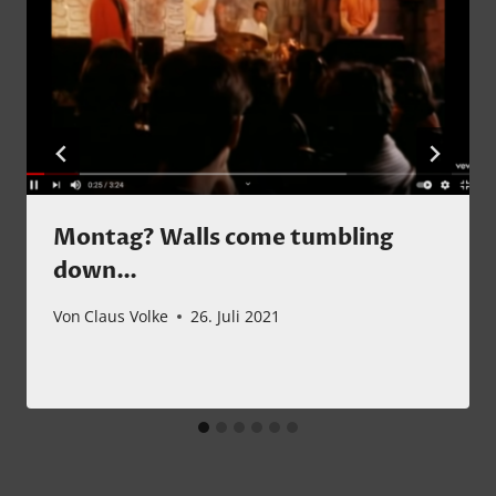
Montag? Walls come tumbling
down…
Von
Claus Volke
26. Juli 2021