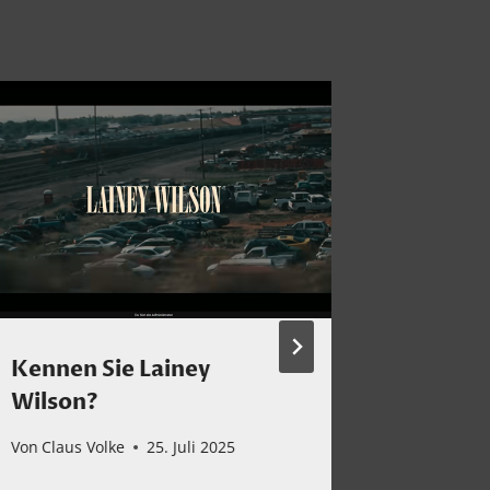
Kennen Sie Lainey
Montag
Wilson?
Klassi
Von
Claus Volke
25. Juli 2025
Von
Claus 