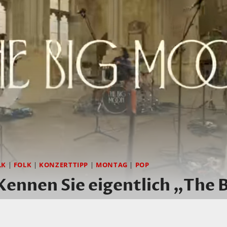
LK
|
FOLK
|
KONZERTTIPP
|
MONTAG
|
POP
nnen Sie eigentlich „The B