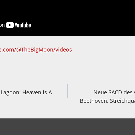
be.com/@TheBigMoon/videos
igation
 Lagoon: Heaven Is A
Neue SACD des C
Beethoven, Streichqua