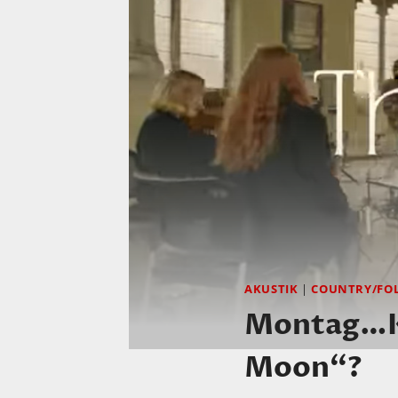
AKUSTIK
|
COUNTRY/FO
Montag…Ke
Moon“?