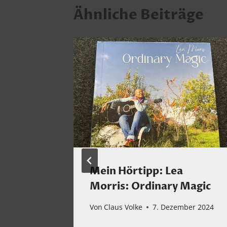
Ähnliche Beiträge
ümchen
Mein Hörtipp: Lea
Morris: Ordinary Magic
r
Von
Claus Volke
7. Dezember 2024
mwelt