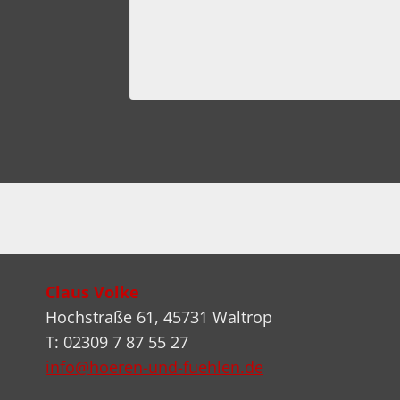
ember 2023
Claus Volke
Hochstraße 61, 45731 Waltrop
T: 02309 7 87 55 27
info@hoeren-und-fuehlen.de