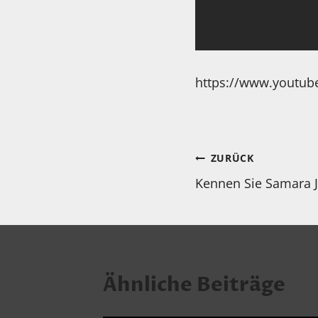
https://www.youtu
Beitragsnav
ZURÜCK
Kennen Sie Samara Jo
Ähnliche Beiträge