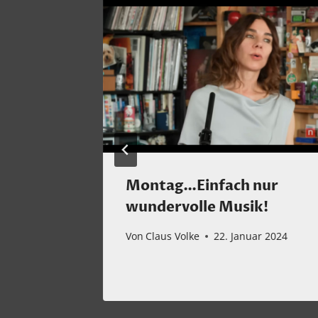
sabumi
Montag…Einfach nur
 studio
wundervolle Musik!
Von
Claus Volke
22. Januar 2024
r 2026