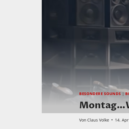
BESONDERE SOUNDS
|
B
Montag…Wi
Von
Claus Volke
14. Apr