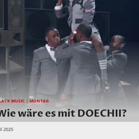
LACK MUSIC
|
MONTAG
e wäre es mit DOECHII?
il 2025