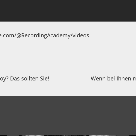
be.com/@RecordingAcademy/videos
igation
y? Das sollten Sie!
Wenn bei Ihnen m