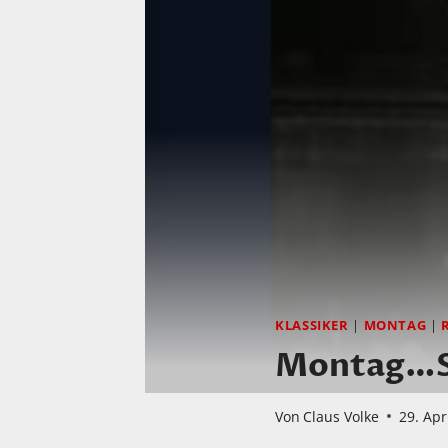
KLASSIKER
|
MONTAG
|
Montag…Si
Von
Claus Volke
29. Apr