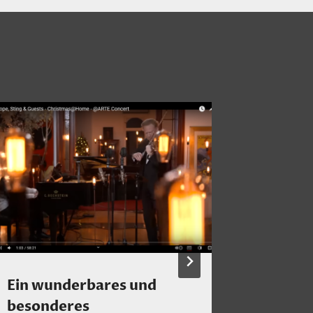
Ein wunderbares und
„LOVEB
besonderes
Single 