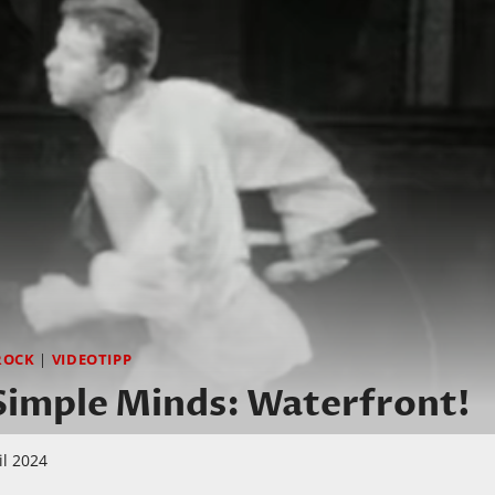
ROCK
|
VIDEOTIPP
mple Minds: Waterfront!
il 2024