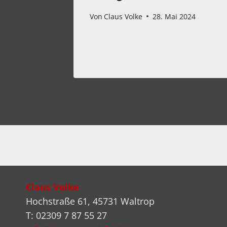
ber 2022
Von
Claus Volke
28. Mai 2024
Claus Volke
Hochstraße 61, 45731 Waltrop
T: 02309 7 87 55 27