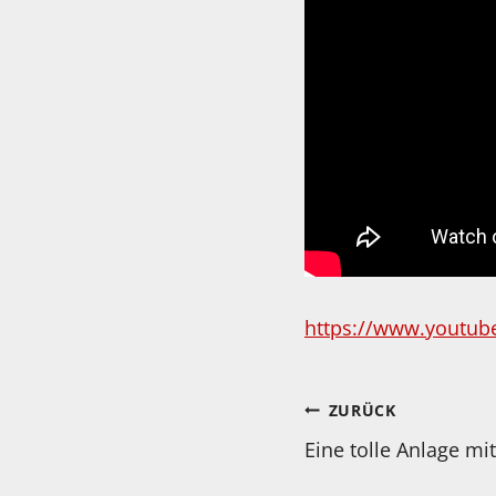
https://www.youtu
Beitragsnav
ZURÜCK
Eine tolle Anlage m