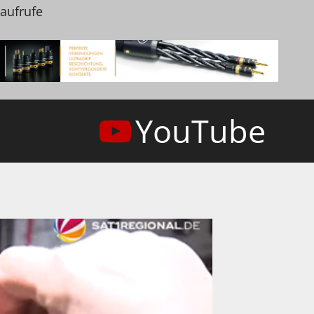
naufrufe
YouTube