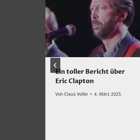
Ein toller Bericht über
Eric Clapton
 mit
Von
Claus Volke
4. März 2025
neuem
 Markt
r 2022