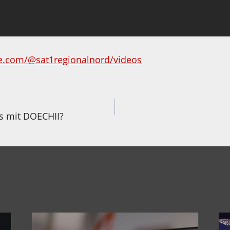
e.com/@sat1regionalnord/videos
igation
 mit DOECHII?