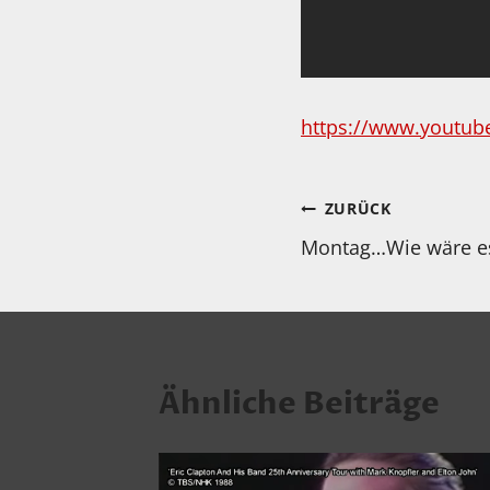
https://www.youtub
Beitragsnav
ZURÜCK
Montag…Wie wäre es
Ähnliche Beiträge