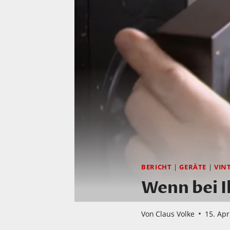
BERICHT
|
GERÄTE
|
VIN
Wenn bei 
Von
Claus Volke
15. Apr