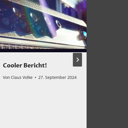
Cooler Bericht!
ACHTU
Bericht
Von
Claus Volke
27. September 2024
Carava
Von
Claus 