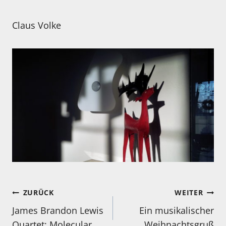
Claus Volke
Beitragsnavigation
ZURÜCK
WEITER
James Brandon Lewis
Ein musikalischer
Quartet: Molecular
Weihnachtsgruß