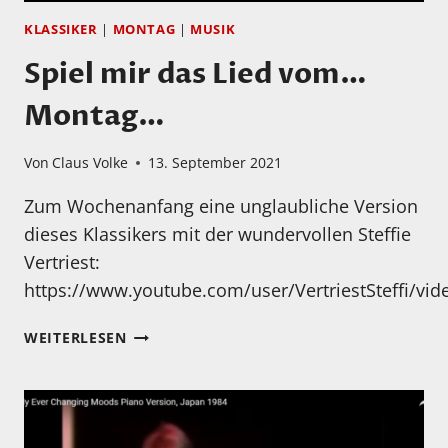
KLASSIKER
|
MONTAG
|
MUSIK
Spiel mir das Lied vom…
Montag…
Von
Claus Volke
13. September 2021
Zum Wochenanfang eine unglaubliche Version
dieses Klassikers mit der wundervollen Steffie
Vertriest:
https://www.youtube.com/user/VertriestSteffi/vid
SPIEL
WEITERLESEN
MIR
DAS
LIED
VOM…
MONTAG…