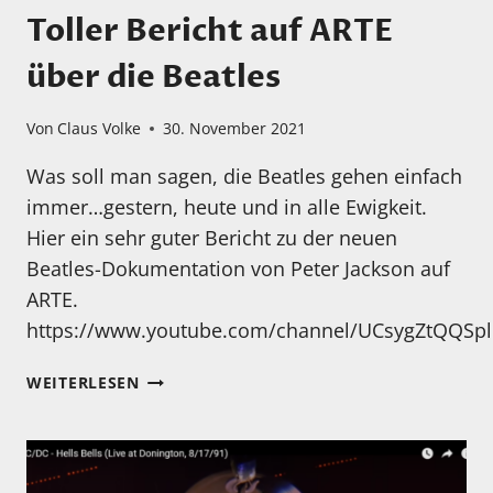
STEREOFON
Toller Bericht auf ARTE
UND
MONAURAL
über die Beatles
Von
Claus Volke
30. November 2021
Was soll man sagen, die Beatles gehen einfach
immer…gestern, heute und in alle Ewigkeit.
Hier ein sehr guter Bericht zu der neuen
Beatles-Dokumentation von Peter Jackson auf
ARTE.
https://www.youtube.com/channel/UCsygZtQQSp
TOLLER
WEITERLESEN
BERICHT
AUF
ARTE
ÜBER