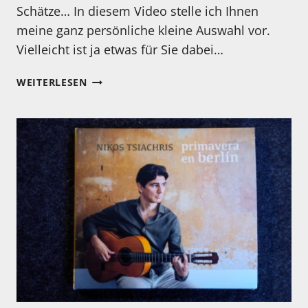
Schätze… In diesem Video stelle ich Ihnen
meine ganz persönliche kleine Auswahl vor.
Vielleicht ist ja etwas für Sie dabei…
MEINE
WEITERLESEN
GANZ
PERSÖNLICHEN
UND
VIELLEICHT
NICHT
SO
BEKANNTEN
WEIHNACHTSMUSIKTIPPS…
NEUES
VIDEO
IST
ONLINE!