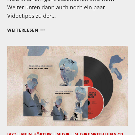
Weiter unten dann auch noch ein paar
Vidoetipps zu der…
HERZLICHEN
WEITERLESEN
GLÜCKWUNSCH:
HELGE
SCHNEIDER!
JAZZ
|
MEIN HÖRTIPP
|
MUSIK
|
MUSIKEMPFEHLUNG CD