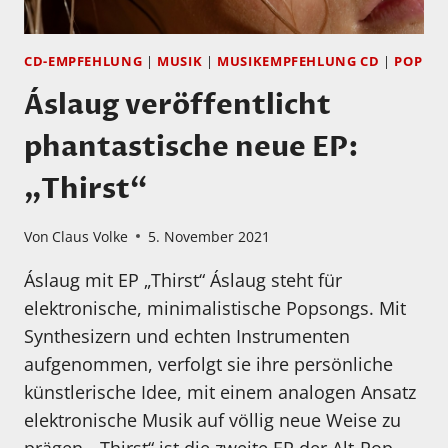
EIN!
CD-EMPFEHLUNG
|
MUSIK
|
MUSIKEMPFEHLUNG CD
|
POP
Áslaug veröffentlicht
phantastische neue EP:
„Thirst“
Von
Claus Volke
5. November 2021
Áslaug mit EP „Thirst“ Áslaug steht für
elektronische, minimalistische Popsongs. Mit
Synthesizern und echten Instrumenten
aufgenommen, verfolgt sie ihre persönliche
künstlerische Idee, mit einem analogen Ansatz
elektronische Musik auf völlig neue Weise zu
prägen. „Thirst“ ist die zweite EP der Alt-Pop-