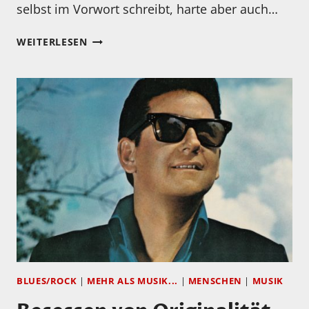
selbst im Vorwort schreibt, harte aber auch…
MEIN
WEITERLESEN
HÖRTIPP:
NIKOS
TSIACHRIS:
„PRIMAVERA
EN
BERLIN“
BLUES/ROCK
|
MEHR ALS MUSIK...
|
MENSCHEN
|
MUSIK