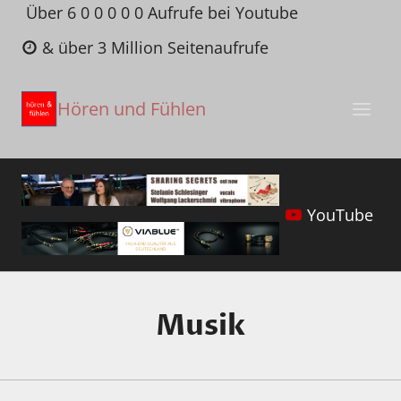
Zum
Über 6 0 0 0 0 0 Aufrufe bei Youtube
Inhalt
& über 3 Million Seitenaufrufe
springen
Hören und Fühlen
YouTube
Musik