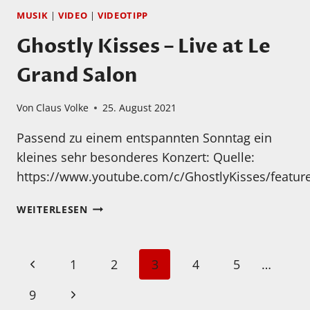
HORLER:
MUSIK
|
VIDEO
|
VIDEOTIPP
„DANCING
Ghostly Kisses – Live at Le
IN
THE
Grand Salon
DARK”
Von
Claus Volke
25. August 2021
Passend zu einem entspannten Sonntag ein
kleines sehr besonderes Konzert: Quelle:
https://www.youtube.com/c/GhostlyKisses/featur
GHOSTLY
WEITERLESEN
KISSES
–
LIVE
Seitennavigation
Vorherige
1
2
3
4
5
…
AT
LE
Seite
Nächste
9
GRAND