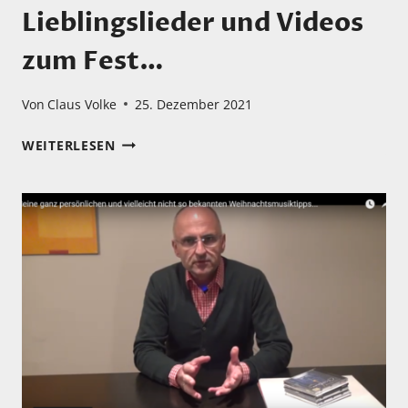
Lieblingslieder und Videos
zum Fest…
Von
Claus Volke
25. Dezember 2021
1.
WEITERLESEN
WEIHNACHTSFEIERTAG:
EIN
PAAR
MEINER
GANZ
PERSÖNLICHEN
LIEBLINGSLIEDER
UND
VIDEOS
ZUM
FEST…