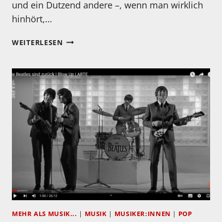
und ein Dutzend andere –, wenn man wirklich
hinhört,…
BESESSEN
WEITERLESEN
VON
ORIGINALITÄT
UND
AUTHENTIZITÄT.
DREI
FRÜHE
LPS
VON
ROY
ORBISON
WAREN
WIEDER
ZU
HABEN
–
MEHR ALS MUSIK...
|
MUSIK
|
MUSIKER:INNEN
|
POP