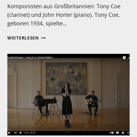
Komponisten aus Großbritannien: Tony Coe
(clarinet) und John Horler (piano). Tony Coe,
geboren 1934, spielte…
MEIN
WEITERLESEN
HÖRTIPP
UND
DER
TIPP
FÜR
DIE
PLATTE
DES
JAHRES
2021:
TONY
COE
&
JOHN