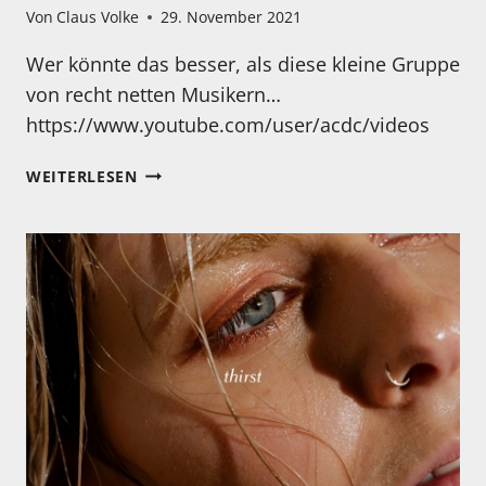
Von
Claus Volke
29. November 2021
Wer könnte das besser, als diese kleine Gruppe
von recht netten Musikern…
https://www.youtube.com/user/acdc/videos
MONTAG…
WEITERLESEN
WEIHNACHTSZEIT…
LÄUTEN
WIR
DIE
ZEIT
DER
RUHE
UND
BESINNLICKEIT
DOCH
EINFACH
STIMMUNGSVOLL