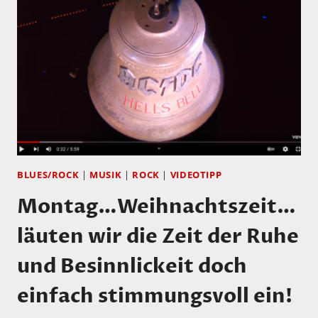
DIE
BEATLES
BLUES/ROCK
|
MUSIK
|
ROCK
|
VIDEOTIPP
Montag…Weihnachtszeit…
läuten wir die Zeit der Ruhe
und Besinnlickeit doch
einfach stimmungsvoll ein!