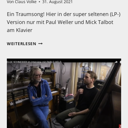
Von
Claus Volke
31. August 2021
Ein Traumsong! Hier in der super seltenen (LP-)
Version nur mit Paul Weller und Mick Talbot
am Klavier
„MY
WEITERLESEN
EVER
CHANGING
MOODS“
IN
DER
SELTENEN
ABER
ORIGINALEN
LP
VERSION
(CAFE
BLEU)