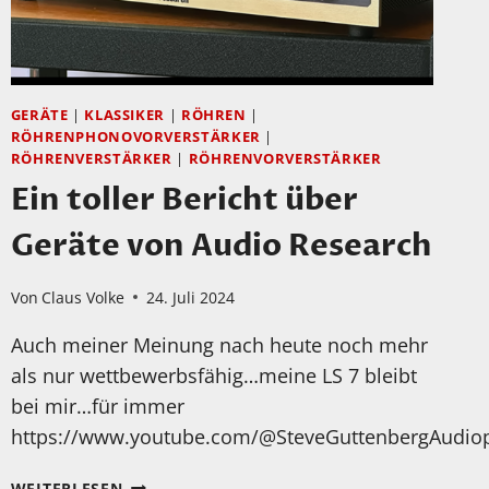
EIN
SEHR
GROSSER F
EHLER!!!
GERÄTE
|
KLASSIKER
|
RÖHREN
|
RÖHRENPHONOVORVERSTÄRKER
|
RÖHRENVERSTÄRKER
|
RÖHRENVORVERSTÄRKER
Ein toller Bericht über
Geräte von Audio Research
Von
Claus Volke
24. Juli 2024
Auch meiner Meinung nach heute noch mehr
als nur wettbewerbsfähig…meine LS 7 bleibt
bei mir…für immer
https://www.youtube.com/@SteveGuttenbergAudioph
EIN
WEITERLESEN