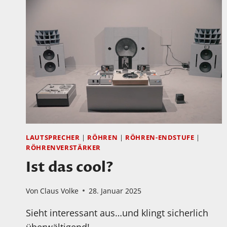
LAUTSPRECHER
|
RÖHREN
|
RÖHREN-ENDSTUFE
|
RÖHRENVERSTÄRKER
Ist das cool?
Von
Claus Volke
28. Januar 2025
Sieht interessant aus…und klingt sicherlich
überwältigend!