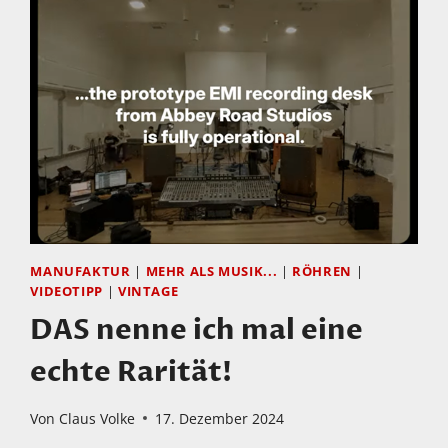
MANUFAKTUR
|
MEHR ALS MUSIK...
|
RÖHREN
|
VIDEOTIPP
|
VINTAGE
DAS nenne ich mal eine
echte Rarität!
Von
Claus Volke
17. Dezember 2024