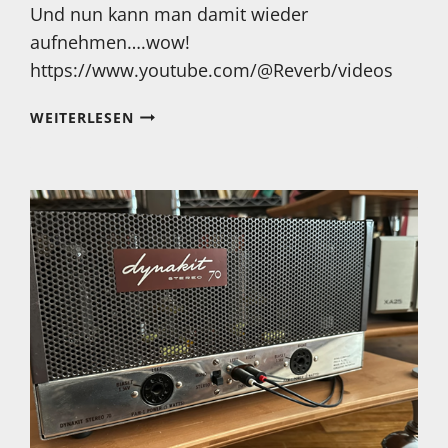
Und nun kann man damit wieder
aufnehmen….wow!
https://www.youtube.com/@Reverb/videos
DAS
WEITERLESEN
NENNE
ICH
MAL
EINE
ECHTE
RARITÄT!