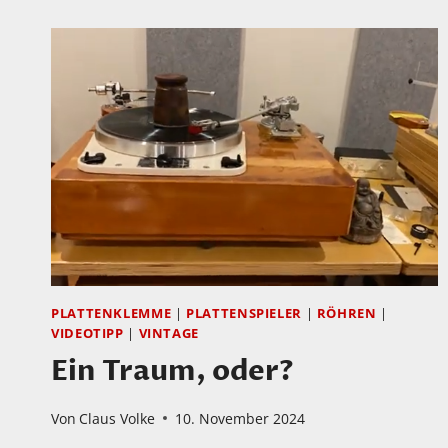
PLATTENKLEMME
|
PLATTENSPIELER
|
RÖHREN
|
VIDEOTIPP
|
VINTAGE
Ein Traum, oder?
Von
Claus Volke
10. November 2024