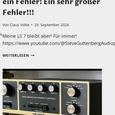
ein Fehler! Ein sehr großer
Fehler!!!
Von
Claus Volke
29. September 2024
audiop6455/videos
Meine LS 7 bleibt aber! Für immer!
https://www.youtube.com/@SteveGuttenbergAudioph
UND
WEITERLESEN
ICH
HABE
MEINE
SP3
VOR
LANGER
ZEIT
VERKAUFT…
EIN
FEHLER!