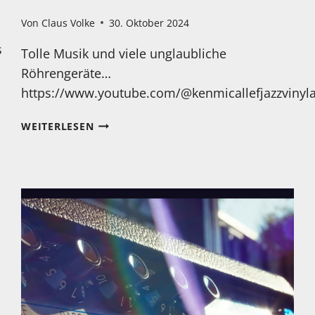
Von
Claus Volke
30. Oktober 2024
s
Tolle Musik und viele unglaubliche
Röhrengeräte…
https://www.youtube.com/@kenmicallefjazzvinyl
DA
WEITERLESEN
WIRD
EINEM
DOCH
RICHTIG
WARM,
ODER?