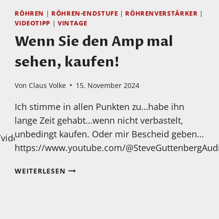
RÖHREN
|
RÖHREN-ENDSTUFE
|
RÖHRENVERSTÄRKER
|
VIDEOTIPP
|
VINTAGE
Wenn Sie den Amp mal
sehen, kaufen!
Von
Claus Volke
15. November 2024
Ich stimme in allen Punkten zu…habe ihn
lange Zeit gehabt…wenn nicht verbastelt,
unbedingt kaufen. Oder mir Bescheid geben…
/videos
https://www.youtube.com/@SteveGuttenbergAudi
WENN
WEITERLESEN
SIE
DEN
AMP
MAL