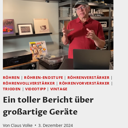
RÖHREN
|
RÖHREN-ENDSTUFE
|
RÖHRENVERSTÄRKER
|
RÖHRENVOLLVERSTÄRKER
|
RÖHRENVORVERSTÄRKER
|
TRIODEN
|
VIDEOTIPP
|
VINTAGE
Ein toller Bericht über
großartige Geräte
Von
Claus Volke
3. Dezember 2024