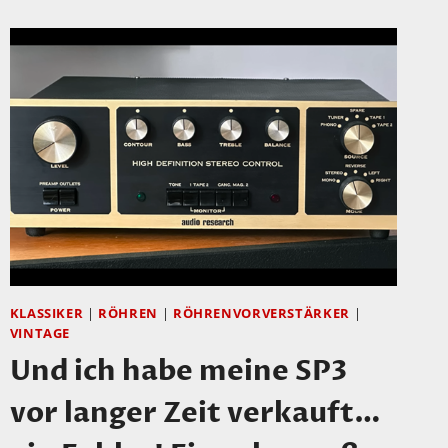
WAS
GANZ
FEINES
FÜR
DIE
OHREN
UND
DIE
AUGEN
KLASSIKER
|
RÖHREN
|
RÖHRENVORVERSTÄRKER
|
VINTAGE
Und ich habe meine SP3
vor langer Zeit verkauft…