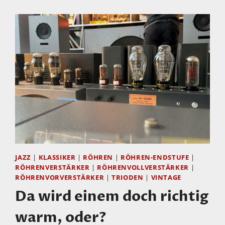
SEHEN,
KAUFEN!
JAZZ
|
KLASSIKER
|
RÖHREN
|
RÖHREN-ENDSTUFE
|
RÖHRENVERSTÄRKER
|
RÖHRENVOLLVERSTÄRKER
|
RÖHRENVORVERSTÄRKER
|
TRIODEN
|
VINTAGE
Da wird einem doch richtig
warm, oder?