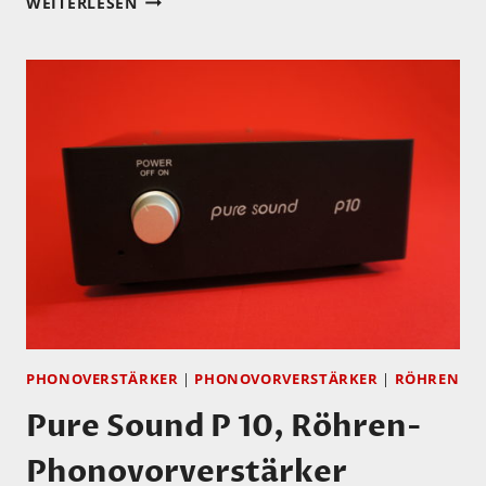
WEITERLESEN
RÖHRENPHONOVORVERSTÄRKER
–
3
SEPARATE
LÖSUNGEN
AUS
DER
BONNER
MANUFAKTUR
PHONOVERSTÄRKER
|
PHONOVORVERSTÄRKER
|
RÖHREN
Pure Sound P 10, Röhren-
Phonovorverstärker