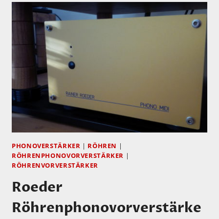
ATM
300
–
EIN
PAAR
BILDER…
PHONOVERSTÄRKER
|
RÖHREN
|
RÖHRENPHONOVORVERSTÄRKER
|
RÖHRENVORVERSTÄRKER
Roeder
Röhrenphonovorverstärke