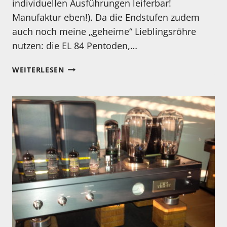
individuellen Ausführungen leiferbar!
Manufaktur eben!). Da die Endstufen zudem
auch noch meine „geheime“ Lieblingsröhre
nutzen: die EL 84 Pentoden,…
KENNEN
WEITERLESEN
SIE
DIE
„RÖHRENSCHMIEDE?“
DAS
SOLLTEN
SIE!
UNBEDINGT!