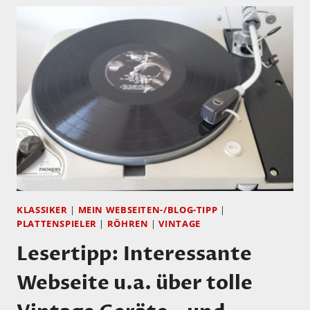
KLASSIKER
|
MEIN WEBSEITEN-/BLOG-TIPP
|
PLATTENSPIELER
|
RÖHREN
|
VINTAGE
Lesertipp: Interessante
Webseite u.a. über tolle