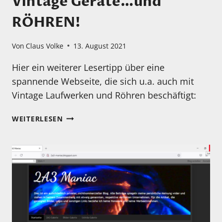
Vintage Geräte…und
RÖHREN!
Von
Claus Volke
13. August 2021
Hier ein weiterer Lesertipp über eine
spannende Webseite, die sich u.a. auch mit
Vintage Laufwerken und Röhren beschäftigt:
LESERTIPP:
WEITERLESEN
INTERESSANTE
WEBSEITE
U.A.
ÜBER
TOLLE
VINTAGE
GERÄTE…
UND
RÖHREN!