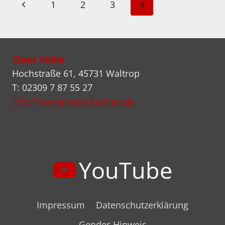
Seitennavigation
Vorherige
1
2
3
4
RÖHREN-
PHONOVORVERSTÄRKER
Seite
Claus Volke
Hochstraße 61, 45731 Waltrop
T: 02309 7 87 55 27
info@hoeren-und-fuehlen.de
YouTube
Impressum
Datenschutzerklärung
Gender-Hinweis