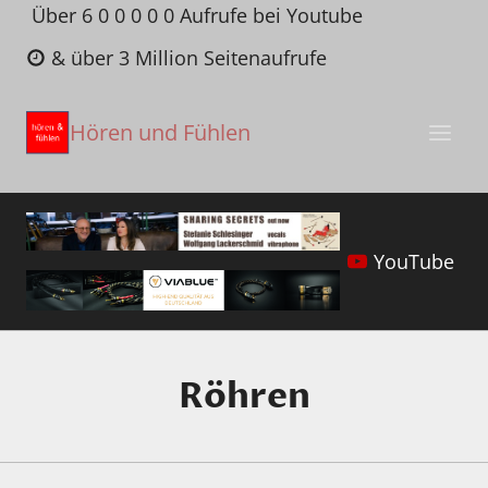
Zum
Über 6 0 0 0 0 0 Aufrufe bei Youtube
Inhalt
& über 3 Million Seitenaufrufe
springen
Hören und Fühlen
YouTube
Röhren