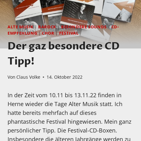
ALTE MUSIK
|
BAROCK
|
BESONDERE SOUNDS
|
CD-
EMPFEHLUNG
|
CHOR
|
FESTIVAL
Der gaz besondere CD
Tipp!
Von
Claus Volke
14. Oktober 2022
In der Zeit vom 10.11 bis 13.11.22 finden in
Herne wieder die Tage Alter Musik statt. Ich
hatte bereits mehrfach auf dieses
phantastische Festival hingewiesen. Mein ganz
persönlicher Tipp. Die Festival-CD-Boxen.
Insbesondere die älteren Jahrgänge werden zu