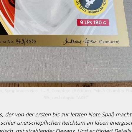
, Symphonies Nos. 1 – 9, Complete LP Edition, Polish Chamber Ph
Wojciech Rajski TACET
, der von der ersten bis zur letzten Note Spaß macht
n schier unerschöpflichen Reichtum an Ideen energi
isch, mit strahlender Eleganz. Und er fördert Details