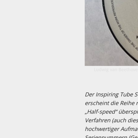
Ludwig van Beethoven
Der Inspiring Tube 
erscheint die Reihe 
„Half-speed“ überspi
Verfahren (auch die
hochwertiger Aufmac
Seriennummern (Gesa