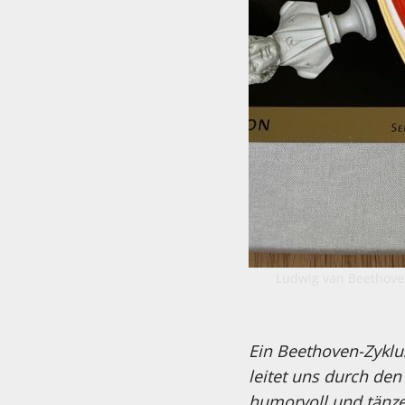
Ludwig van Beethoven
Ein Beethoven-Zyklus
leitet uns durch de
humorvoll und tänzer