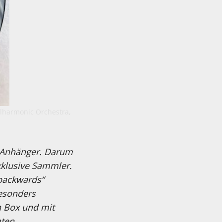
ilharmonic Orchestra,
e Anhänger. Darum
exklusive Sammler.
 backwards“
besonders
n Box und mit
ten.