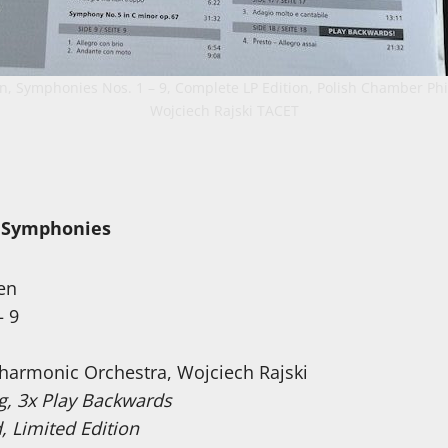
, Symphonies Nos. 1 – 9, Complete LP Edition, Polish Chamber Ph
Wojciech Rajski TACET
 Symphonies
en
– 9
harmonic Orchestra, Wojciech Rajski
g, 3x Play Backwards
, Limited Edition