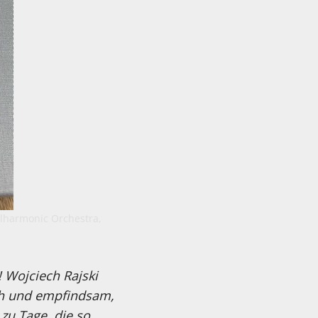
ilharmonic Orchestra,
! Wojciech Rajski
sch und empfindsam,
 zu Tage, die so