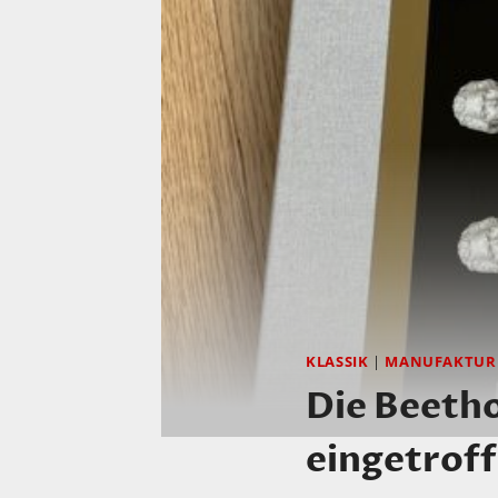
KLASSIK
|
MANUFAKTUR
Die Beetho
eingetroff