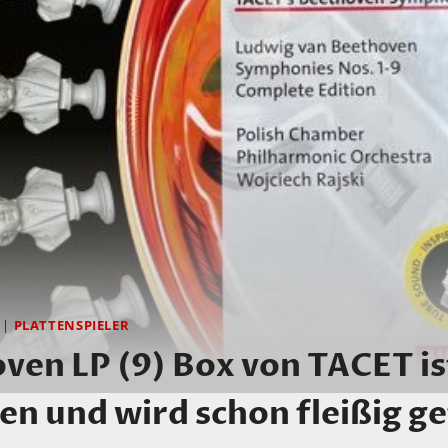
|
PLATTENSPIELER
ven LP (9) Box von TACET is
en und wird schon fleißig ge