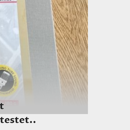
t
testet..