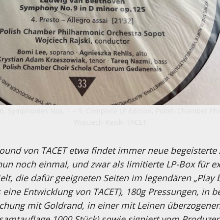
, Symphonies Nos. 1 – 9, Complete LP Edition, Polish Chamber Ph
Wojciech Rajski TACET
Sound von TACET etwa findet immer neue begeistert
nun noch einmal, und zwar als limitierte LP-Box für 
elt, die dafür geeigneten Seiten im legendären „Play
s eine Entwicklung von TACET), 180g Pressungen, in 
hung mit Goldrand, in einer mit Leinen überzogene
mtauflage 1000 Stück) sowie signiert vom Produzen