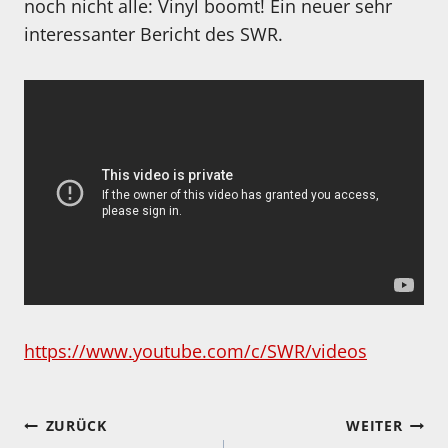
noch nicht alle: Vinyl boomt! Ein neuer sehr
interessanter Bericht des SWR.
https://www.youtube.com/c/SWR/videos
Beitragsnavigation
ZURÜCK
WEITER