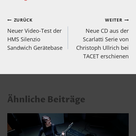
Beitragsnavigation
ZURÜCK
WEITER
Neuer Video-Test der
Neue CD aus der
HMS Silenzio
Scarlatti Serie von
Sandwich Gerätebase
Christoph Ullrich bei
TACET erschienen
Ähnliche Beiträge