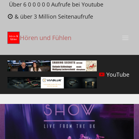
Zum
Über 6 0 0 0 0 0 Aufrufe bei Youtube
Inhalt
& über 3 Million Seitenaufrufe
springen
Hören und Fühlen
YouTube