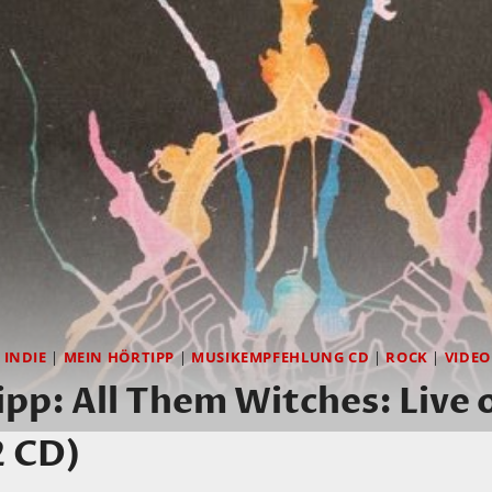
|
INDIE
|
MEIN HÖRTIPP
|
MUSIKEMPFEHLUNG CD
|
ROCK
|
VIDEO
pp: All Them Witches: Live 
2 CD)