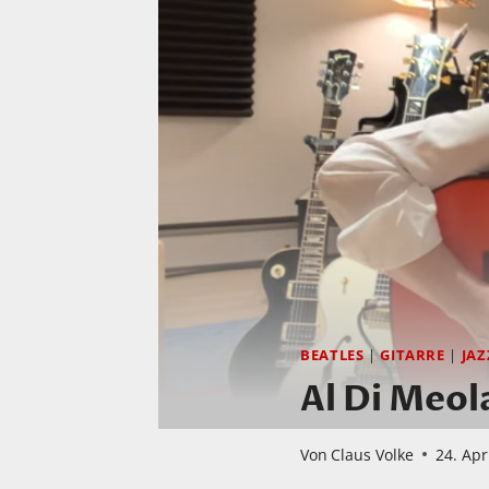
BEATLES
|
GITARRE
|
JAZ
Al Di Meo
Von
Claus Volke
24. Apr