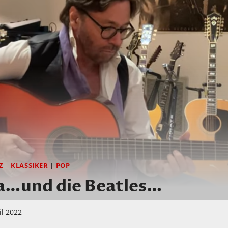
Z
|
KLASSIKER
|
POP
la…und die Beatles…
il 2022