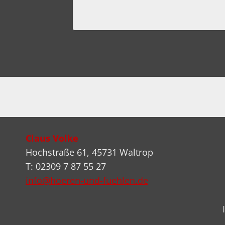
Claus Volke
Hochstraße 61, 45731 Waltrop
T: 02309 7 87 55 27
info@hoeren-und-fuehlen.de