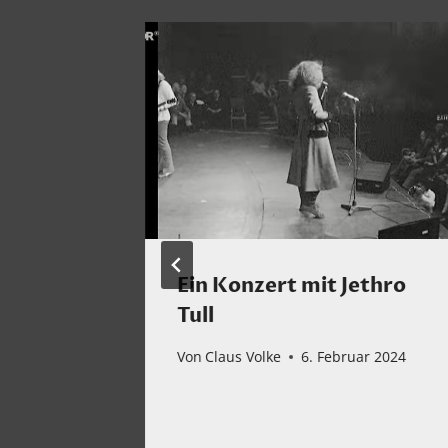
Ein Konzert mit Jethro
ink
Tull
Von
Claus Volke
6. Februar 2024
horens
mber 2021