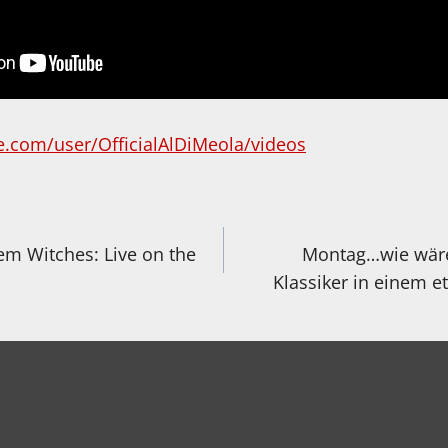
.com/user/OfficialAlDiMeola/videos
igation
em Witches: Live on the
Montag…wie wäre
Klassiker in einem 