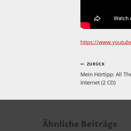
https://www.youtube
Beitragsnav
ZURÜCK
Mein Hörtipp: All Th
Internet (2 CD)
Ähnliche Beiträge