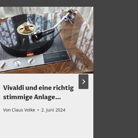
Vivaldi und eine richtig
Montag
stimmige Anlage…
und ak
Von
Claus Volke
2. Juni 2024
Von
Claus 