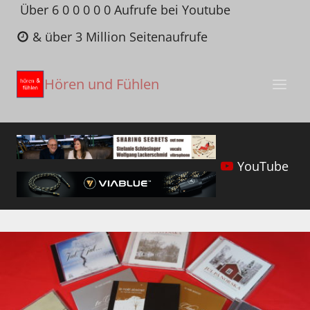
Zum
Über 6 0 0 0 0 0 Aufrufe bei Youtube
Inhalt
& über 3 Million Seitenaufrufe
springen
Hören und Fühlen
YouTube