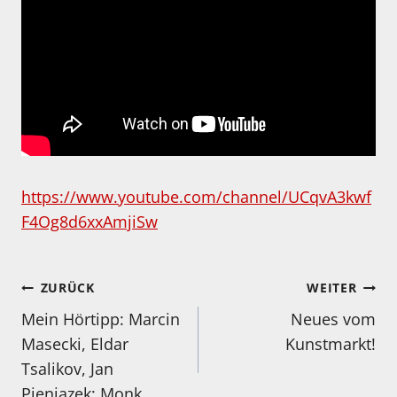
https://www.youtube.com/channel/UCqvA3kwf
F4Og8d6xxAmjiSw
Beitragsnavigation
ZURÜCK
WEITER
Mein Hörtipp: Marcin
Neues vom
Masecki, Eldar
Kunstmarkt!
Tsalikov, Jan
Pieniazek: Monk