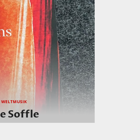
|
WELTMUSIK
e Soffle