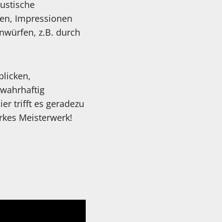
kustische
ien, Impressionen
nwürfen, z.B. durch
blicken,
 wahrhaftig
r trifft es geradezu
rkes Meisterwerk!