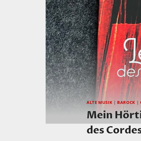
ALTE MUSIK
|
BAROCK
|
Mein Hörti
des Corde