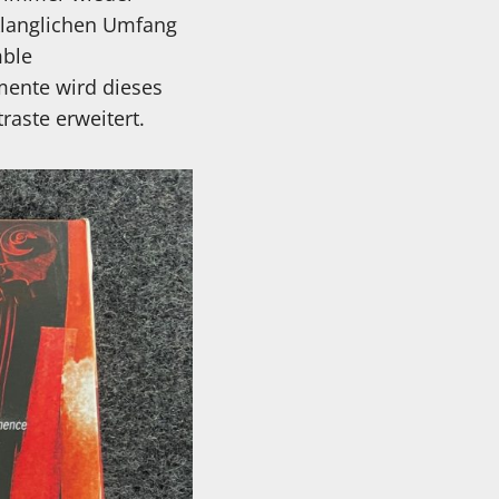
klanglichen Umfang
mble
mente wird dieses
traste erweitert.