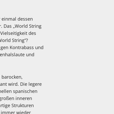
r einmal dessen
. Das „World String
ielseitigkeit des
orld String“?
tigen Kontrabass und
tenhalslaute und
, barocken,
ant wird. Die legere
onellen spanischen
 großen inneren
tige Strukturen
t immer wieder