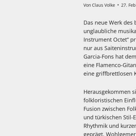
Von
Claus Volke
27. Fe
Das neue Werk des b
unglaubliche musika
Instrument Octet“ pr
nur aus Saiteninstr
Garcia-Fons hat dem 
eine Flamenco-Gitarr
eine griffbrettlosen 
Herausgekommen sind
folkloristischen Ein
Fusion zwischen Folk
und türkischen Stil
Rhythmik und kurzen
geprägt. Wohlgemerk