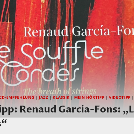
CD-EMPFEHLUNG
|
JAZZ
|
KLASSIK
|
MEIN HÖRTIPP
|
VIDEOTIPP
pp: Renaud Garcia-Fons: „L
s“