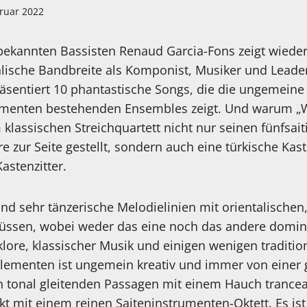
bruar 2022
ekannten Bassisten Renaud Garcia-Fons zeigt wiede
lische Bandbreite als Komponist, Musiker und Leader
äsentiert 10 phantastische Songs, die die ungemeine V
umenten bestehenden Ensembles zeigt. Und warum „W
klassischen Streichquartett nicht nur seinen fünfsai
e zur Seite gestellt, sondern auch eine türkische Kas
Kastenzitter.
 sehr tänzerische Melodielinien mit orientalischen
flüssen, wobei weder das eine noch das andere domin
lore, klassischer Musik und einigen wenigen traditi
-Elementen ist ungemein kreativ und immer von einer
 tonal gleitenden Passagen mit einem Hauch trancear
t mit einem reinen Saiteninstrumenten-Oktett. Es is