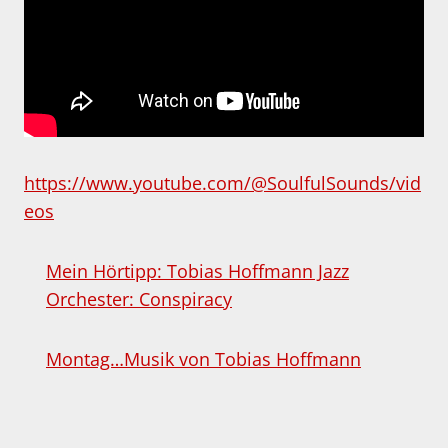
https://www.youtube.com/@SoulfulSounds/vid
eos
Mein Hörtipp: Tobias Hoffmann Jazz
Orchester: Conspiracy
Montag…Musik von Tobias Hoffmann