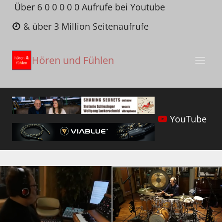
Zum
Über 6 0 0 0 0 0 Aufrufe bei Youtube
Inhalt
& über 3 Million Seitenaufrufe
springen
Hören und Fühlen
YouTube