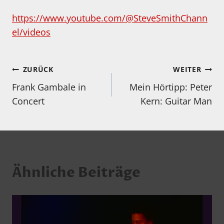
https://www.youtube.com/@SteveSmithChann
el/videos
Beitragsnavigation
ZURÜCK
WEITER
Frank Gambale in
Mein Hörtipp: Peter
Concert
Kern: Guitar Man
Ähnliche Beiträge