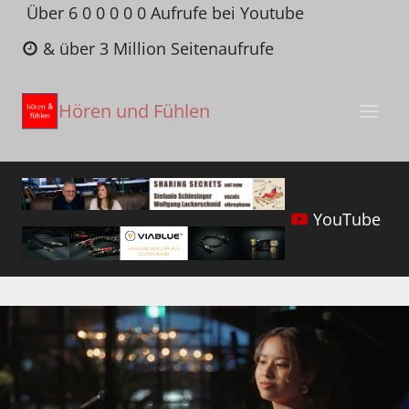
Zum
Über 6 0 0 0 0 0 Aufrufe bei Youtube
Inhalt
& über 3 Million Seitenaufrufe
springen
Hören und Fühlen
YouTube