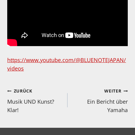
https://www.youtube.com/@BLUENOTEJAPAN/
videos
Beitragsnavigation
ZURÜCK
WEITER
Musik UND Kunst?
Ein Bericht über
Klar!
Yamaha