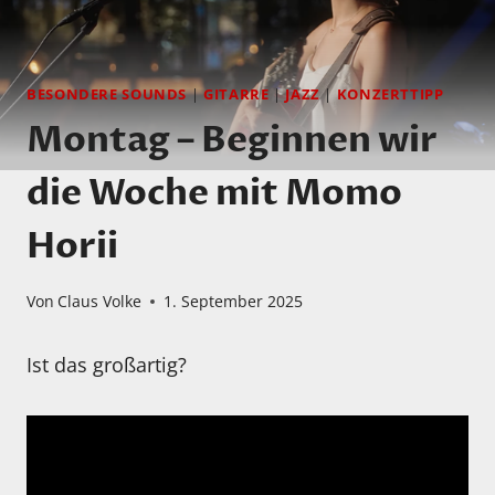
BESONDERE SOUNDS
|
GITARRE
|
JAZZ
|
KONZERTTIPP
Montag – Beginnen wir
die Woche mit Momo
Horii
Von
Claus Volke
1. September 2025
Ist das großartig?