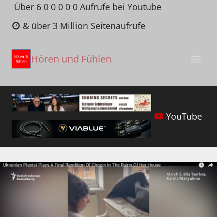
Zum
Über 6 0 0 0 0 0 Aufrufe bei Youtube
Inhalt
& über 3 Million Seitenaufrufe
springen
Hören und Fühlen
YouTube