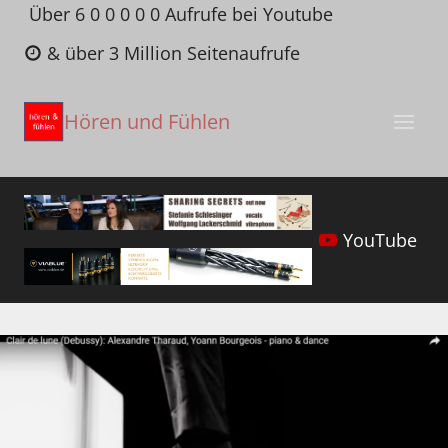
Zum
Über 6 0 0 0 0 0 Aufrufe bei Youtube
Inhalt
& über 3 Million Seitenaufrufe
springen
Hören und Fühlen
YouTube