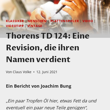
KLASSIKER
|
MENSCHEN
|
PLATTENSPIELER
|
VIDEO
|
VIDEOTIPP
|
VINTAGE
Thorens TD 124: Eine
Revision, die ihren
Namen verdient
Von
Claus Volke
12. Juni 2021
Ein Bericht
von Joachim Bung
„
Ein paar Tropfen Öl hier, etwas Fett da und
eventuell ein paar neue Teile genügen“,