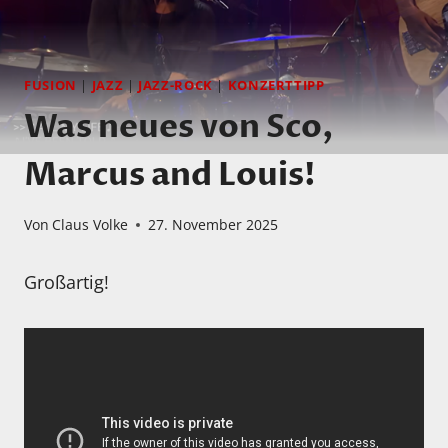
FUSION
|
JAZZ
|
JAZZ-ROCK
|
KONZERTTIPP
Was neues von Sco,
Marcus and Louis!
Von
Claus Volke
27. November 2025
Großartig!