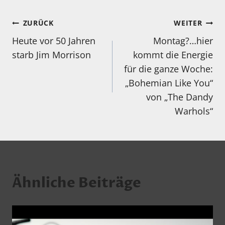
Beitragsnavigation
ZURÜCK
WEITER
Heute vor 50 Jahren
Montag?…hier
starb Jim Morrison
kommt die Energie
für die ganze Woche:
„Bohemian Like You“
von „The Dandy
Warhols“
Ähnliche Beiträge