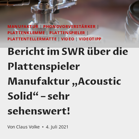
MANUFAKTUR
|
PHONOVORVERSTÄRKER
|
PLATTENKLEMME
|
PLATTENSPIELER
|
PLATTENTELLERMATTE
|
VIDEO
|
VIDEOTIPP
Bericht im SWR über die
Plattenspieler
Manufaktur „Acoustic
Solid“ – sehr
sehenswert!
Von
Claus Volke
4. Juli 2021