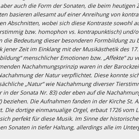
s aber auch die Form der Sonaten, die beim heutigen
aten basieren allesamt auf einer Anreihung von kontr
en Abschnitten, wobei sich diese Kontraste sowohl au
rstimmig bzw. homophon vs. kontrapunktisch) und/o
die Bedeutung dieser besonderen Formbildung zu beg
 jener Zeit im Einklang mit der Musikästhetik des 17.
bbildung“ menschlicher Emotionen bzw. „Affekte“ zu v
menden Nachahmungsprinzip waren in der Barockzeit
Nachahmung der Natur verpflichtet. Diese konnte sich
tsächliche „Natur“ wie Nachahmung diverser Tiersti
r in der Sonata Nr. 83) oder eben auf die Nachahmu
) beziehen. Die Aufnahmen fanden in der Kirche St. A
tt. Die dortige einmanualige Orgel, erbaut 1726 vom 
t sich perfekt für diese Musik. Im Sinne der historisc
n Sonaten in tiefer Haltung, allerdings alle im Untergr