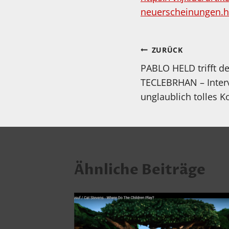
neuerscheinungen.h
Beitragsnav
ZURÜCK
PABLO HELD trifft d
TECLEBRHAN – Inter
unglaublich tolles K
Ähnliche Beiträge