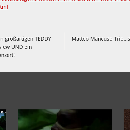
tml
igation
en großartigen TEDDY
Matteo Mancuso Trio…s
view UND ein
onzert!