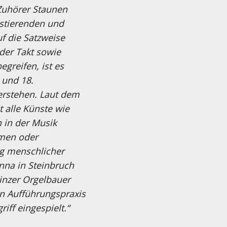
 Zuhörer Staunen
astierenden und
f die Satzweise
der Takt sowie
reifen, ist es
 und 18.
erstehen. Laut dem
 alle Künste wie
 in der Musik
mmen oder
ng menschlicher
nna in Steinbruch
Linzer Orgelbauer
hen Aufführungspraxis
iff eingespielt.“