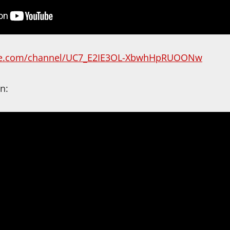
be.com/channel/UC7_E2IE3OL-XbwhHpRUOONw
n: