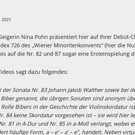
i 2021
Geigerin Nina Pohn präsentiert hier auf Ihrer Debüt-
ex 726 des „Wiener Minoritenkonvents“ (hier die Nu
bis auf die Nr. 82 und 87 sogar eine Ersteinspielung d
Videos sagt dazu folgendes:
i der Sonata Nr. 83 Johann Jakob Walther sowie bei d
 Biber genannt, die übrigen Sonaten sind anonym über
Rolle Bibers in der Geschichte der Violinskordatur i
r. 84 keine Skordatur vorgesehen ist – sie wird hier le
. 81 in A-Dur und Nr. 85 in a-Moll verlangt, wobei e
rt häufige Form, a – e’ – a’ – e’’, handelt. Neben virt