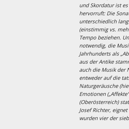
und Skordatur ist e
hervorruft: Die Son
unterschiedlich lang
(einstimmig vs. meh
Tempo beziehen. Um 
notwendig, die Musik
Jahrhunderts als „A
aus der Antike stam
auch die Musik der 
entweder auf die ta
Naturgeräusche (hie
Emotionen („Affekte“
(Oberösterreich) sta
Josef Richter, eigne
wurden vier der siebe