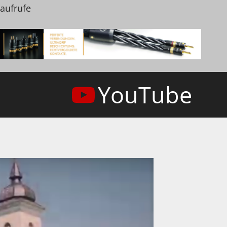
naufrufe
YouTube