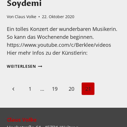
Soydemi
EXPLOSIVEN
TANZES
Von
Claus Volke
22. Oktober 2020
Ein tolles Konzert der wunderbaren Musikerin.
So kann das Wochenende beginnen.
https://www.youtube.com/c/Berklee/videos
Hier mehr Infos zu der Künstlerin:
DIE
WEITERLESEN
GROSSARTIGE Y
AĞMUR S
OYDEMI
Seitennavigation
Vorherige
1
…
19
20
21
Seite
Claus Volke