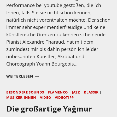
Performance bei youtube gestoßen, die ich
Ihnen, falls Sie sie nicht schon kennen,
natürlich nicht vorenthalten möchte. Der schon
immer sehr experimentierfreudige und keine
künstlerische Grenzen zu kennen scheinende
Pianist Alexandre Tharaud, hat mit dem,
zumindest mir bis dahin persönlich leider
unbekannten Künstler, Akrobat und
Choreograph Yoann Bourgeois…
THARAUD,
WEITERLESEN
DEBUSSY
UND
BESONDERE SOUNDS
|
FLAMENCO
|
JAZZ
|
KLASSIK
|
DIE
MUSIKER:INNEN
|
VIDEO
|
VIDEOTIPP
HOHE
KUNST
Die großartige Yağmur
DES
LANGSAM-