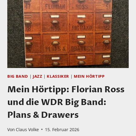
BIG BAND
|
JAZZ
|
KLASSIKER
|
MEIN HÖRTIPP
Mein Hörtipp: Florian Ross
und die WDR Big Band:
Plans & Drawers
Von
Claus Volke
15. Februar 2026