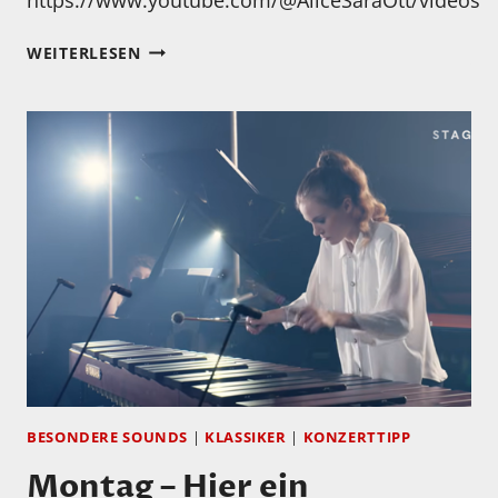
ENDLICH
WEITERLESEN
WIEDER
WAS
VON
DER
WUNDERBAREN
ALICE
SARA
OTT
BESONDERE SOUNDS
|
KLASSIKER
|
KONZERTTIPP
Montag – Hier ein