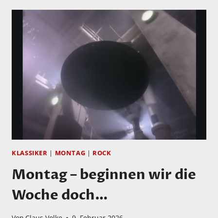
IN
NEUEM
GEWAND
KLASSIKER
|
MONTAG
|
ROCK
Montag – beginnen wir die
Woche doch…
Von
Claus Volke
9. Februar 2026