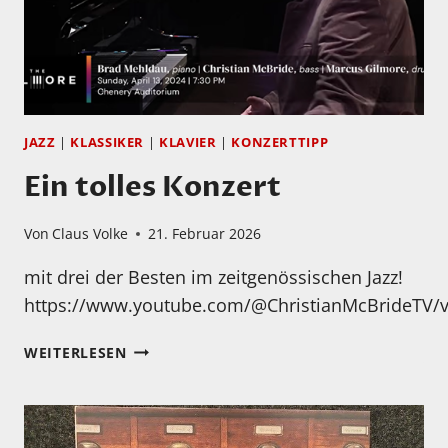
JAZZ
|
KLASSIKER
|
KLAVIER
|
KONZERTTIPP
Ein tolles Konzert
Von
Claus Volke
21. Februar 2026
mit drei der Besten im zeitgenössischen Jazz!
https://www.youtube.com/@ChristianMcBrideTV/v
EIN
WEITERLESEN
TOLLES
KONZERT