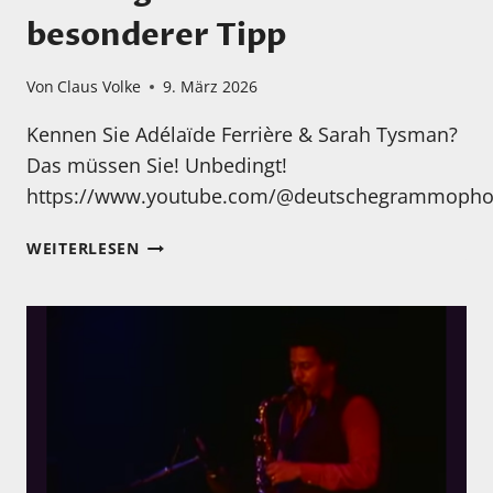
besonderer Tipp
Von
Claus Volke
9. März 2026
Kennen Sie Adélaïde Ferrière & Sarah Tysman?
Das müssen Sie! Unbedingt!
https://www.youtube.com/@deutschegrammopho
MONTAG
WEITERLESEN
–
HIER
EIN
BESONDERER
TIPP