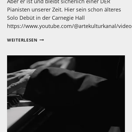
Aber er ist und bleibt sicherlich einer DER
Pianisten unserer Zeit. Hier sein schon älteres
Solo Debüt in der Carnegie Hall
https://www.youtube.com/@artekulturkanal/video
MONTAG
WEITERLESEN
–
MANCHE
MÖGEN
IHN,
ANDERE
NICHT…