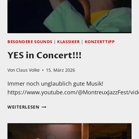
BESONDERE SOUNDS
|
KLASSIKER
|
KONZERTTIPP
YES in Concert!!!
Von
Claus Volke
15. März 2026
Immer noch unglaublich gute Musik!
https://www.youtube.com/@MontreuxJazzFest/vid
YES
WEITERLESEN
IN
CONCERT!!!