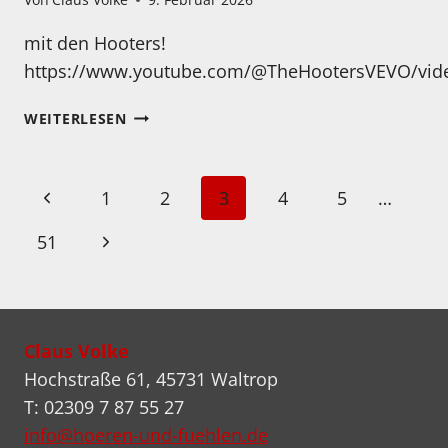
mit den Hooters!
https://www.youtube.com/@TheHootersVEVO/vid
MONTAG
WEITERLESEN
–
BEGINNEN
WIR
Seitennavigation
Vorherige
1
2
3
4
5
…
DIE
WOCHE
Seite
Nächste
51
DOCH…
Seite
Claus Volke
Hochstraße 61, 45731 Waltrop
T: 02309 7 87 55 27
info@hoeren-und-fuehlen.de