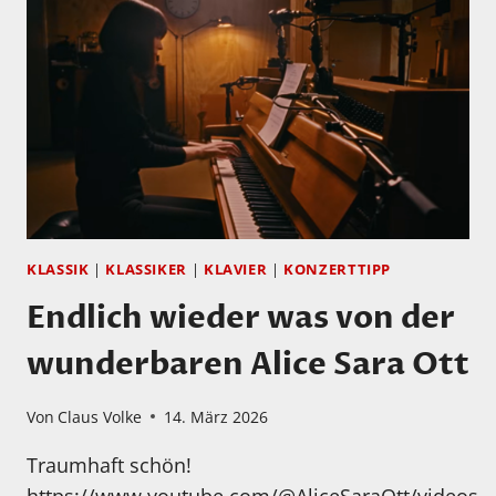
KLASSIK
|
KLASSIKER
|
KLAVIER
|
KONZERTTIPP
Endlich wieder was von der
wunderbaren Alice Sara Ott
Von
Claus Volke
14. März 2026
Traumhaft schön!
https://www.youtube.com/@AliceSaraOtt/videos