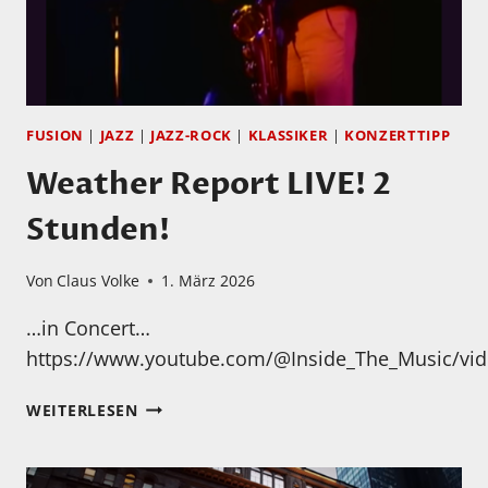
FUSION
|
JAZZ
|
JAZZ-ROCK
|
KLASSIKER
|
KONZERTTIPP
Weather Report LIVE! 2
Stunden!
Von
Claus Volke
1. März 2026
…in Concert…
https://www.youtube.com/@Inside_The_Music/vi
WEATHER
WEITERLESEN
REPORT
LIVE!
2