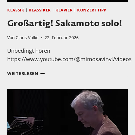
KLASSIK
|
KLASSIKER
|
KLAVIER
|
KONZERTTIPP
Großartig! Sakamoto solo!
Von
Claus Volke
22. Februar 2026
Unbedingt hören
https://www.youtube.com/@mimosavinyl/videos
GROSSARTIG! S
WEITERLESEN
AKAMOTO S
OLO!