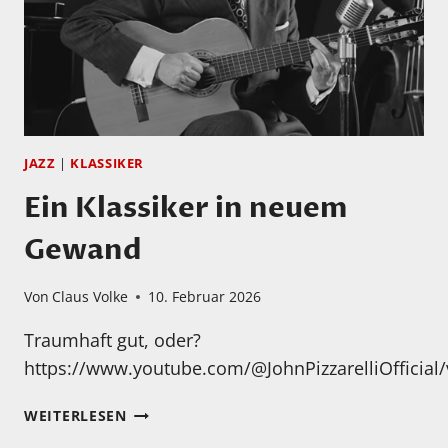
PLANS
&
DRAWERS
JAZZ
|
KLASSIKER
Ein Klassiker in neuem
Gewand
Von
Claus Volke
10. Februar 2026
Traumhaft gut, oder?
https://www.youtube.com/@JohnPizzarelliOfficial/
EIN
WEITERLESEN
KLASSIKER