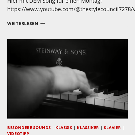
Hier mit DEM Song für einen Montag!
https://www.youtube.com/@thestylecouncil7278/
MONTAG…
WEITERLESEN
THE
STYLE
COUNCIL
BESONDERE SOUNDS
|
KLASSIK
|
KLASSIKER
|
KLAVIER
|
VIDEOTIPP