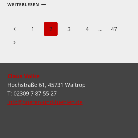
EIN
WEITERLESEN
TOLLER
BERICHT
ÜBER
Seitennavigation
Vorherige
1
2
3
4
…
47
GROSSARTIGE G
ERÄTE
Seite
Nächste
Seite
Claus Volke
Hochstraße 61, 45731 Waltrop
T: 02309 7 87 55 27
info@hoeren-und-fuehlen.de