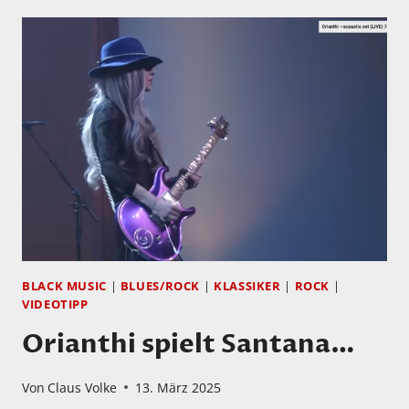
WIR
DIE
WOCHE
MIT
DEN
ALL
SAINTS
BLACK MUSIC
|
BLUES/ROCK
|
KLASSIKER
|
ROCK
|
VIDEOTIPP
Orianthi spielt Santana…
Von
Claus Volke
13. März 2025