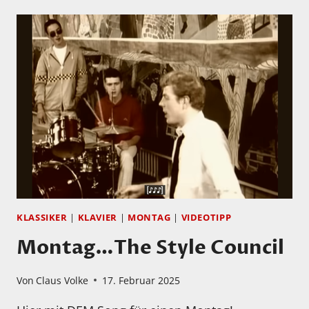
EIN
WENIG
KLASSIK
KLASSIKER
|
KLAVIER
|
MONTAG
|
VIDEOTIPP
Montag…The Style Council
Von
Claus Volke
17. Februar 2025