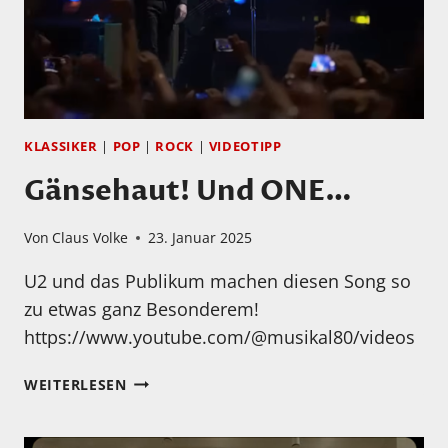
KLASSIKER
|
POP
|
ROCK
|
VIDEOTIPP
Gänsehaut! Und ONE…
Von
Claus Volke
23. Januar 2025
U2 und das Publikum machen diesen Song so
zu etwas ganz Besonderem!
https://www.youtube.com/@musikal80/videos
GÄNSEHAUT!
WEITERLESEN
UND
ONE…