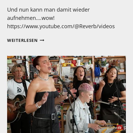
Und nun kann man damit wieder
aufnehmen….wow!
https://www.youtube.com/@Reverb/videos
DAS
WEITERLESEN
NENNE
ICH
MAL
EINE
ECHTE
RARITÄT!