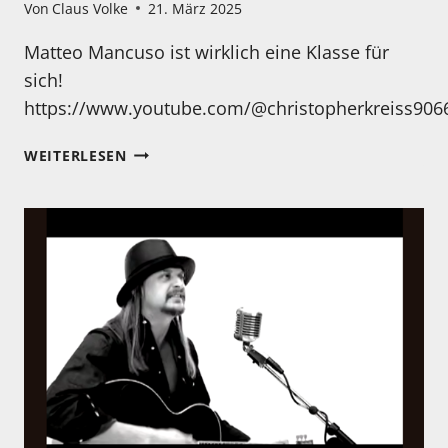
Von
Claus Volke
21. März 2025
Matteo Mancuso ist wirklich eine Klasse für
sich!
https://www.youtube.com/@christopherkreiss906
EINES
WEITERLESEN
DER
BESTEN
KONZERTE
DER
LETZTEN
JAHRE!