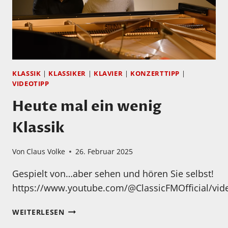
KLASSIK
|
KLASSIKER
|
KLAVIER
|
KONZERTTIPP
|
VIDEOTIPP
Heute mal ein wenig
Klassik
Von
Claus Volke
26. Februar 2025
Gespielt von…aber sehen und hören Sie selbst!
https://www.youtube.com/@ClassicFMOfficial/vid
HEUTE
WEITERLESEN
MAL