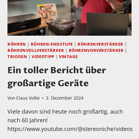
RÖHREN
|
RÖHREN-ENDSTUFE
|
RÖHRENVERSTÄRKER
|
RÖHRENVOLLVERSTÄRKER
|
RÖHRENVORVERSTÄRKER
|
TRIODEN
|
VIDEOTIPP
|
VINTAGE
Ein toller Bericht über
großartige Geräte
Von
Claus Volke
3. Dezember 2024
Viele davon sind heute noch großartig, auch
nach 60 Jahren!
https://www.youtube.com/@stereoniche/videos