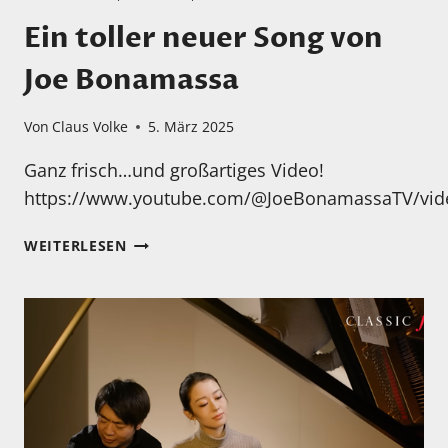
Ein toller neuer Song von
Joe Bonamassa
Von
Claus Volke
5. März 2025
Ganz frisch…und großartiges Video!
https://www.youtube.com/@JoeBonamassaTV/vid
EIN
WEITERLESEN
TOLLER
NEUER
SONG
VON
JOE
BONAMASSA