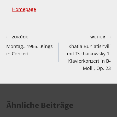
Homepage
Beitragsnavigation
ZURÜCK
WEITER
Montag…1965…Kings
Khatia Buniatishvili
in Concert
mit Tschaikowsky 1.
Klavierkonzert in B-
Moll , Op. 23
Ähnliche Beiträge