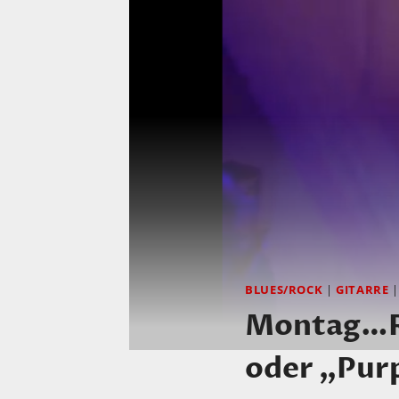
BLUES/ROCK
|
GITARRE
Montag…Re
oder „Pur