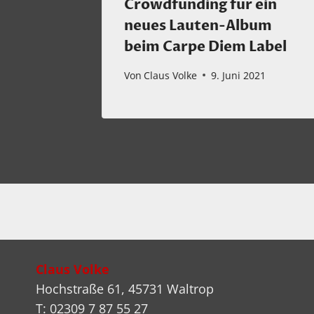
Claire
Crowdfunding für ein
neues Lauten-Album
beim Carpe Diem Label
025
Von
Claus Volke
9. Juni 2021
Claus Volke
Hochstraße 61, 45731 Waltrop
T: 02309 7 87 55 27