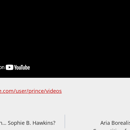
e.com/user/prince/videos
igation
ch… Sophie B. Hawkins?
Aria Boreali