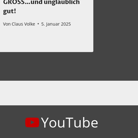
GROSS…und unglaublich
Julia L
gut!
Suiten 
Von
Claus Volke
5. Januar 2025
Von
Claus 
YouTube