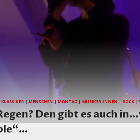
|
KLASSIKER
|
MENSCHEN
|
MONTAG
|
MUSIKER:INNEN
|
ROCK
|
gen? Den gibt es auch in…
ple“…