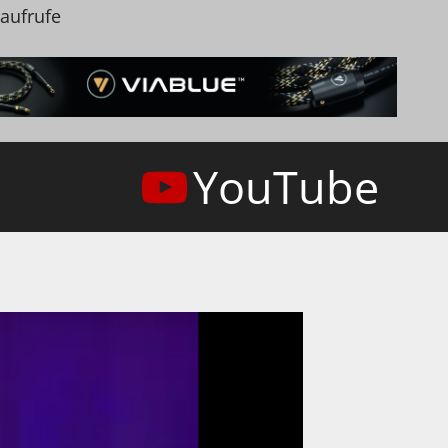
naufrufe
YouTube