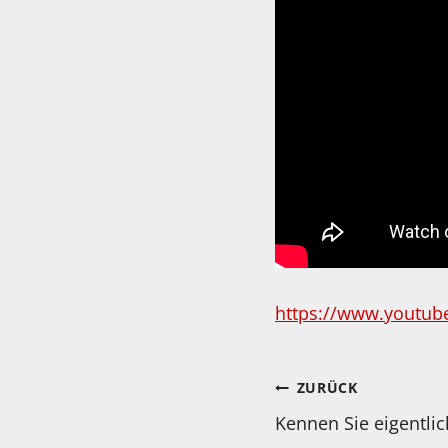
https://www.youtub
Beitragsnav
ZURÜCK
Kennen Sie eigentli