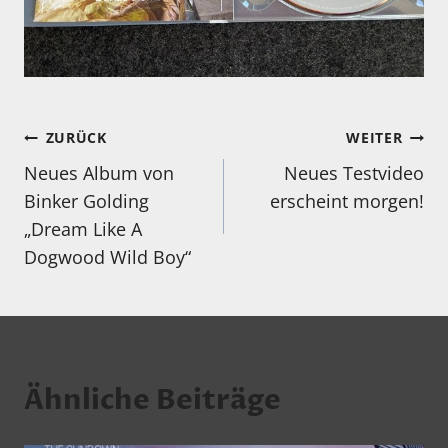
Beitragsnavigation
ZURÜCK
WEITER
Neues Album von
Neues Testvideo
Binker Golding
erscheint morgen!
„Dream Like A
Dogwood Wild Boy“
Ähnliche Beiträge