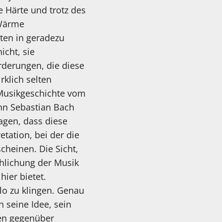
e Härte und trotz des
 Wärme
ten in geradezu
icht, sie
rderungen, die diese
rklich selten
r Musikgeschichte vom
ann Sebastian Bach
agen, dass diese
tation, bei der die
cheinen. Die Sicht,
chlichung der Musik
ier bietet.
lo zu klingen. Genau
 seine Idee, sein
hen gegenüber