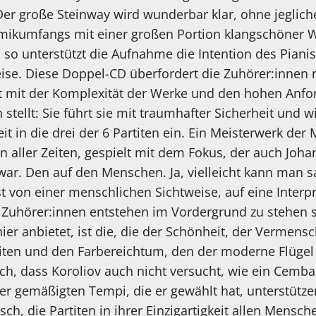
 Der große Steinway wird wunderbar klar, ohne jeglich
mikumfangs mit einer großen Portion klangschöner
so unterstützt die Aufnahme die Intention des Pianis
ise. Diese Doppel-CD überfordert die Zuhörer:innen n
cht mit der Komplexität der Werke und den hohen Anfo
stellt: Sie führt sie mit traumhafter Sicherheit und wi
 in die drei der 6 Partiten ein. Ein Meisterwerk de
 aller Zeiten, gespielt mit dem Fokus, der auch Joh
war. Den auf den Menschen. Ja, vielleicht kann man s
 von einer menschlichen Sichtweise, auf eine Interpre
n Zuhörer:innen entstehen im Vordergrund zu stehen s
hier anbietet, ist die, die der Schönheit, der Vermens
iten und den Farbereichtum, den der moderne Flügel h
ch, dass Koroliov auch nicht versucht, wie ein Cemba
er gemäßigten Tempi, die er gewählt hat, unterstützen
ch, die Partiten in ihrer Einzigartigkeit allen Mensc