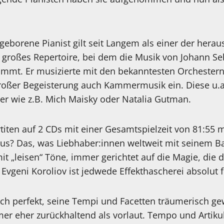
geborene Pianist gilt seit Langem als einer der hera
n großes Repertoire, bei dem die Musik von Johann Se
immt. Er musizierte mit den bekanntesten Orchestern 
roßer Begeisterung auch Kammermusik ein. Diese u.a
 wie z.B. Mich Maisky oder Natalia Gutman.
rtiten auf 2 CDs mit einer Gesamtspielzeit von 81:55
aus? Das, was Liebhaber:innen weltweit mit seinem Ba
it „leisen“ Töne, immer gerichtet auf die Magie, die d
vgeni Koroliov ist jedwede Effekthascherei absolut 
isch perfekt, seine Tempi und Facetten träumerisch ge
r eher zurückhaltend als vorlaut. Tempo und Artikul