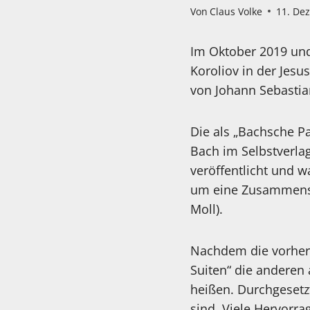
Von
Claus Volke
11. De
Im Oktober 2019 und
Koroliov in der Jesu
von Johann Sebastia
Die als „Bachsche P
Bach im Selbstverla
veröffentlicht und 
um eine Zusammensta
Moll).
Nachdem die vorher
Suiten“ die anderen 
heißen. Durchgesetzt
sind. Viele Hervorr