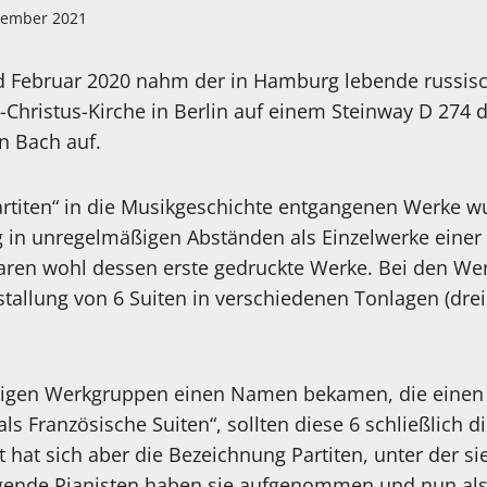
zember 2021
 Februar 2020 nahm der in Hamburg lebende russisch
s-Christus-Kirche in Berlin auf einem Steinway D 274 d
n Bach auf.
artiten“ in die Musikgeschichte entgangenen Werke 
g in unregelmäßigen Abständen als Einzelwerke einer 
waren wohl dessen erste gedruckte Werke. Bei den Wer
llung von 6 Suiten in verschiedenen Tonlagen (drei 
igen Werkgruppen einen Namen bekamen, die einen a
als Französische Suiten“, sollten diese 6 schließlich 
 hat sich aber die Bezeichnung Partiten, unter der s
agende Pianisten haben sie aufgenommen und nun al