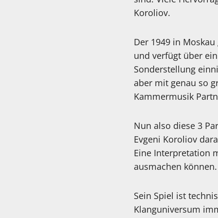
Koroliov.
Der 1949 in Moskau 
und verfügt über ei
Sonderstellung einn
aber mit genau so g
Kammermusik Partner
Nun also diese 3 Pa
Evgeni Koroliov dar
Eine Interpretation m
ausmachen können. E
Sein Spiel ist techn
Klanguniversum imme