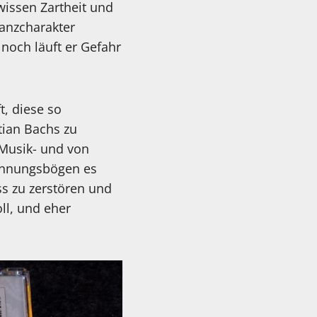
issen Zartheit und
anzcharakter
 noch läuft er Gefahr
t, diese so
tian Bachs zu
 Musik- und von
pannungsbögen es
ss zu zerstören und
oll, und eher