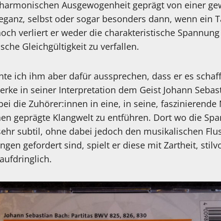
 harmonischen Ausgewogenheit geprägt von einer gew
eganz, selbst oder sogar besonders dann, wenn ein T
och verliert er weder die charakteristische Spannung
ische Gleichgültigkeit zu verfallen.
e ich ihm aber dafür aussprechen, dass er es schaff
erke in seiner Interpretation dem Geist Johann Sebas
i die Zuhörer:innen in eine, in seine, faszinierende
en geprägte Klangwelt zu entführen. Dort wo die S
 sehr subtil, ohne dabei jedoch den musikalischen Flu
en gefordert sind, spielt er diese mit Zartheit, stilv
ufdringlich.