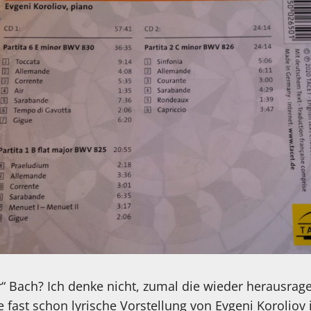
ter“ Bach? Ich denke nicht, zumal die wieder herausra
fast schon lyrische Vorstellung von Evgeni Koroliov i