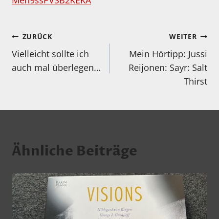
Meh9ssPVSB2KEKA
Beitragsnavigation
ZURÜCK
WEITER
Vielleicht sollte ich
Mein Hörtipp: Jussi
auch mal überlegen…
Reijonen: Sayr: Salt
Thirst
Ähnliche Beiträge