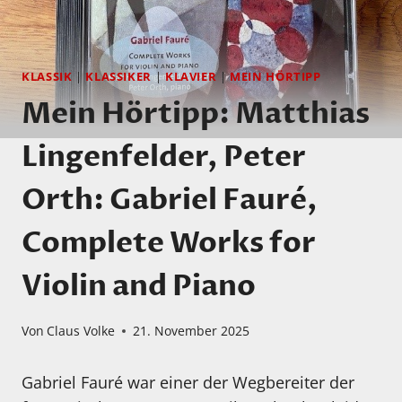
KLASSIK
|
KLASSIKER
|
KLAVIER
|
MEIN HÖRTIPP
Mein Hörtipp: Matthias
Lingenfelder, Peter
Orth: Gabriel Fauré,
Complete Works for
Violin and Piano
Von
Claus Volke
21. November 2025
Gabriel Fauré war einer der Wegbereiter der