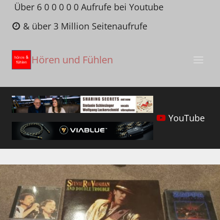
Zum
Über 6 0 0 0 0 0 Aufrufe bei Youtube
Inhalt
& über 3 Million Seitenaufrufe
springen
Hören und Fühlen
YouTube