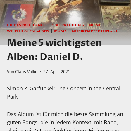
CD-BESPRECHUNG
|
LP-BESPRECHUNG
|
MEINE 5
WICHTIGSTEN ALBEN
|
MUSIK
|
MUSIKEMPFEHLUNG CD
Meine 5 wichtigsten
Alben: Daniel D.
Von
Claus Volke
27. April 2021
Simon & Garfunkel: The Concert in the Central
Park
Das Album ist für mich die beste Sammlung an
guten Songs, die in jedem Kontext, mit Band,
alleine mit Gitarre funktionieren. Einige Songs