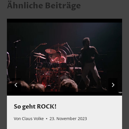
Ähnliche Beiträge
So geht ROCK!
Von
Claus Volke
23. November 2023