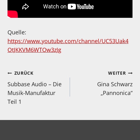
Quelle:
https://www.youtube.com/channel/UC53Uak4
OtJKKVM6WTOw3zJg
Beitragsnavigation
ZURÜCK
WEITER
Subbase Audio – Die
Gina Schwarz
Musik-Manufaktur
„Pannonica“
Teil 1