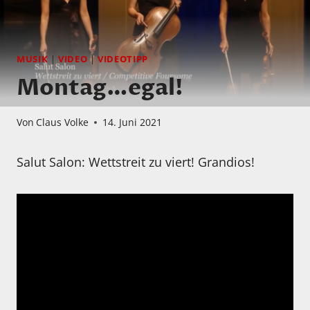
MUSIK
|
VIDEO
|
VIDEOTIPP
Montag…egal!
Von
Claus Volke
14. Juni 2021
Salut Salon: Wettstreit zu viert! Grandios!