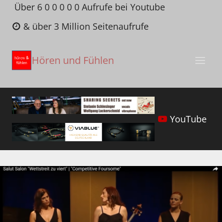
Zum
Über 6 0 0 0 0 0 Aufrufe bei Youtube
Inhalt
& über 3 Million Seitenaufrufe
springen
Hören und Fühlen
YouTube