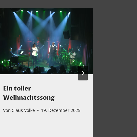
Ein toller
Montag
Weihnachtssong
besond
THE E
Von
Claus Volke
19. Dezember 2025
Von
Claus 