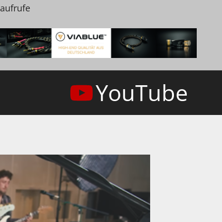
naufrufe
YouTube