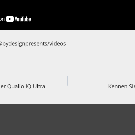
bydesignpresents/videos
igation
r Qualio IQ Ultra
Kennen Si