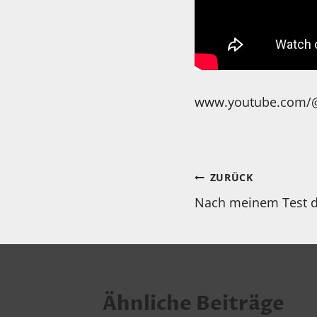
www.youtube.com/@
Beitragsnav
ZURÜCK
Nach meinem Test de
Ähnliche Beiträge