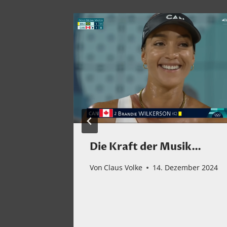
pacey
Die Kraft der Musik…
Von
Claus Volke
14. Dezember 2024
r 2023