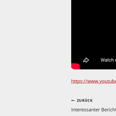
https://www.youtub
Beitragsnav
ZURÜCK
Interessanter Beric