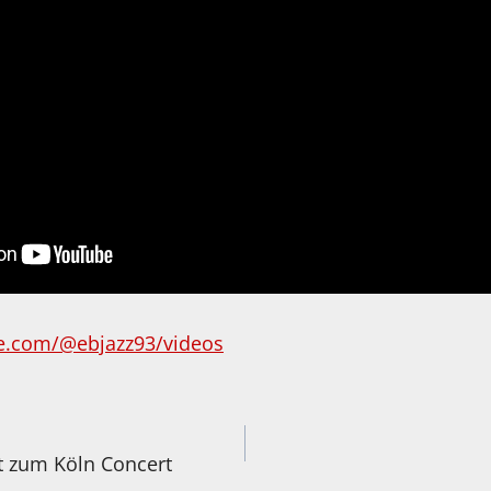
e.com/@ebjazz93/videos
igation
ht zum Köln Concert