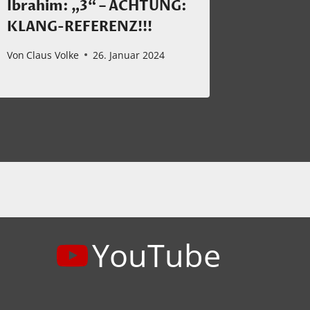
Ibrahim: „3“ – ACHTUNG:
Jazz O
KLANG-REFERENZ!!!
Days A
Von
Claus Volke
26. Januar 2024
Von
Claus 
YouTube