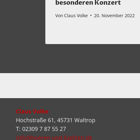
t
besonderen Konzert
024
Von
Claus Volke
20. November 2022
Claus Volke
Hochstraße 61, 45731 Waltrop
T: 02309 7 87 55 27
info@hoeren-und-fuehlen.de