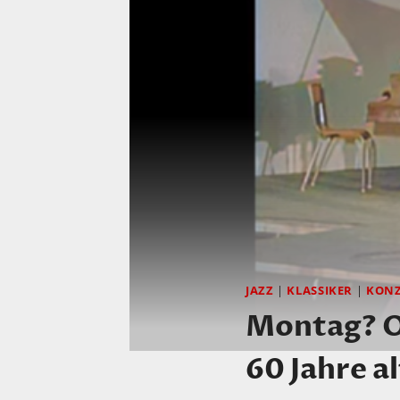
JAZZ
|
KLASSIKER
|
KONZ
Montag? Ok
60 Jahre a