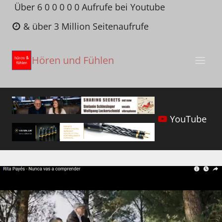
Zum
Über 6 0 0 0 0 0 Aufrufe bei Youtube
Inhalt
& über 3 Million Seitenaufrufe
springen
Hören und Fühlen
YouTube