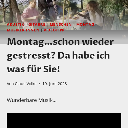
AKUSTIK
|
GITARRE
|
MENSCHEN
|
MONTAG
|
MUSIKER:INNEN
|
VIDEOTIPP
Montag…schon wieder
gestresst? Da habe ich
was für Sie!
Von
Claus Volke
19. Juni 2023
Wunderbare Musik…