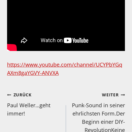
https://www.youtube.com/channel/UCYPbYGq
AXm8gaYGVY-ANVXA
Beitragsnavigation
ZURÜCK
WEITER
Paul Weller…geht
Punk-Sound in seiner
immer!
ehrlichsten Form.Der
Beginn einer DIY-
RevolutionKeine