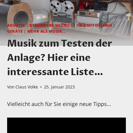
AKUSTIK
|
BESONDERE SOUNDS
|
CD-EMPFEHLUNG
|
GERÄTE
|
MEHR ALS MUSIK...
Musik zum Testen der
Anlage? Hier eine
interessante Liste…
Von
Claus Volke
25. Januar 2023
Vielleicht auch für Sie einige neue Tipps…