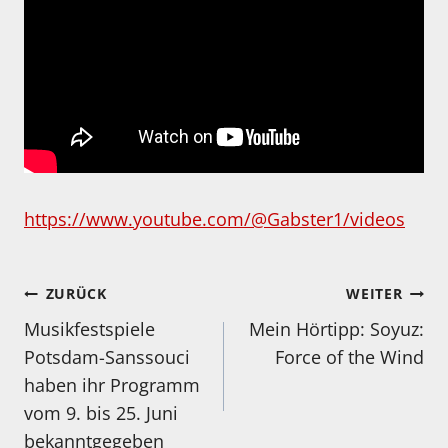
https://www.youtube.com/@Gabster1/videos
Beitragsnavigation
ZURÜCK
WEITER
Musikfestspiele
Mein Hörtipp: Soyuz:
Potsdam-Sanssouci
Force of the Wind
haben ihr Programm
vom 9. bis 25. Juni
bekanntgegeben