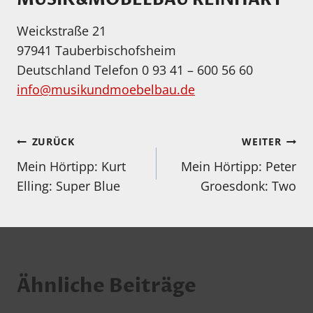
Weickstraße 21
97941 Tauberbischofsheim
Deutschland Telefon 0 93 41 – 600 56 60
info@musikundmoebelbau.de
Beitragsnavigation
ZURÜCK
WEITER
Mein Hörtipp: Kurt
Mein Hörtipp: Peter
Elling: Super Blue
Groesdonk: Two
Ähnliche Beiträge