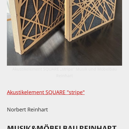
Akustikelement SQUARE „stripe“ Musik und Möbelbau
Reinhart
Akustikelement SQUARE "stripe"
Norbert Reinhart
MUSIK&MÖBELBAU REINHART