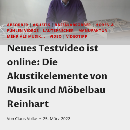
ABSORBER
|
AKUSTIK
|
BASEN/ABSORBER
|
HÖREN &
FÜHLEN VIDEOS
|
LAUTSPRECHER
|
MANUFAKTUR
|
MEHR ALS MUSIK...
|
VIDEO
|
VIDEOTIPP
Neues Testvideo ist
online: Die
Akustikelemente von
Musik und Möbelbau
Reinhart
Von
Claus Volke
25. März 2022