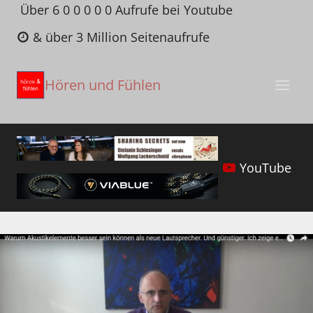
Zum
Über 6 0 0 0 0 0 Aufrufe bei Youtube
Inhalt
& über 3 Million Seitenaufrufe
springen
Hören und Fühlen
YouTube