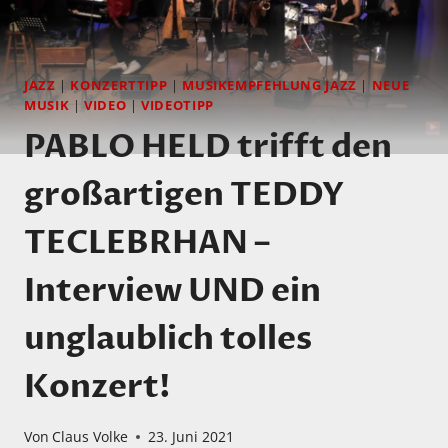
JAZZ
|
KONZERTTIPP
|
MUSIKEMPFEHLUNG JAZZ
|
NEUE
MUSIK
|
VIDEO
|
VIDEOTIPP
PABLO HELD trifft den
großartigen TEDDY
TECLEBRHAN –
Interview UND ein
unglaublich tolles
Konzert!
Von
Claus Volke
23. Juni 2021