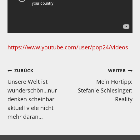
https://www.youtube.com/user/pop24/videos
Beitragsnavigation
ZURÜCK
WEITER
Unsere Welt ist
Mein Hörtipp:
wunderschön…nur
Stefanie Schlesinger:
denken scheinbar
Reality
aktuell viele nicht
mehr daran…