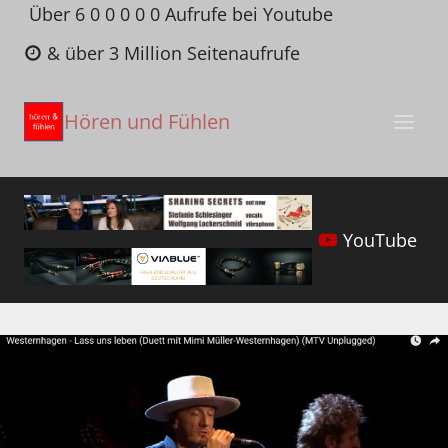
Zum
Über 6 0 0 0 0 0 Aufrufe bei Youtube
Inhalt
& über 3 Million Seitenaufrufe
springen
Hören und Fühlen
YouTube